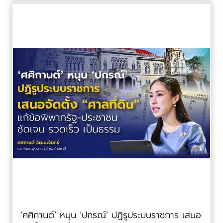
’ศศิกานต์‘ หนุน ‘ปกรณ์’ ปฏิรูประบบราชการ เสนอ