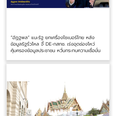
“อัฏฐพล” แนะรัฐ ยกเครื่องไซเบอร์ไทย หลัง
ข้อมูลรัฐรั่วไหล จี้ DE-กสทช. เร่งอุดช่องโหว่
คุ้มครองข้อมูลประชาชน หวั่นกระทบความเชื่อมั่น