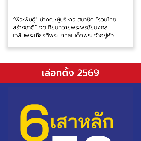
“พีระพันธุ์” นำคณะผู้บริหาร-สมาชิก “รวมไทย
สร้างชาติ” จุดเทียนถวายพระพรชัยมงคล
เฉลิมพระเกียรติพระบาทสมเด็จพระเจ้าอยู่หัว
เลือกตั้ง 2569