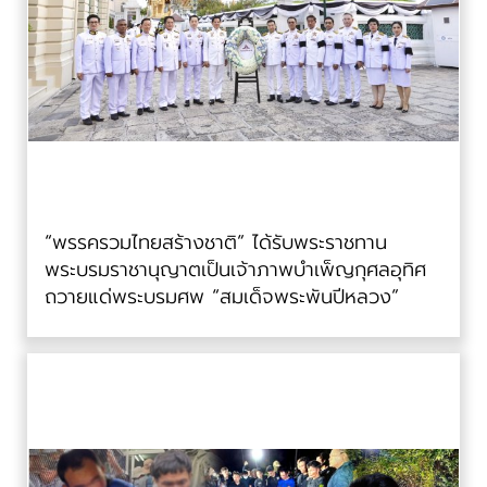
“พรรครวมไทยสร้างชาติ” ได้รับพระราชทาน
พระบรมราชานุญาตเป็นเจ้าภาพบำเพ็ญกุศลอุทิศ
ถวายแด่พระบรมศพ “สมเด็จพระพันปีหลวง”