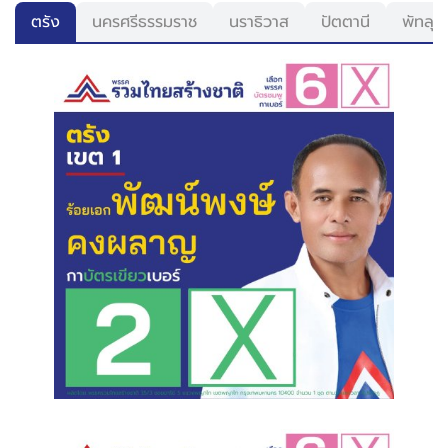
ตรัง
นครศรีธรรมราช
นราธิวาส
ปัตตานี
พัทลุง