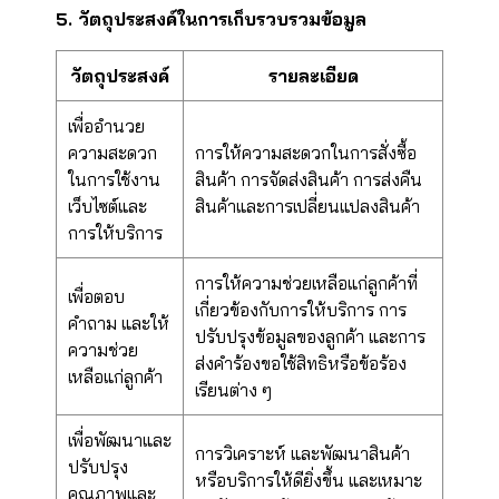
5. วัตถุประสงค์ในการเก็บรวบรวมข้อมูล
วัตถุประสงค์
รายละเอียด
เพื่ออำนวย
ความสะดวก
การให้ความสะดวกในการสั่งซื้อ
ในการใช้งาน
สินค้า การจัดส่งสินค้า การส่งคืน
เว็บไซต์และ
สินค้าและการเปลี่ยนแปลงสินค้า
การให้บริการ
การให้ความช่วยเหลือแก่ลูกค้าที่
เพื่อตอบ
เกี่ยวข้องกับการให้บริการ การ
คำถาม และให้
ปรับปรุงข้อมูลของลูกค้า และการ
ความช่วย
ส่งคำร้องขอใช้สิทธิหรือข้อร้อง
เหลือแก่ลูกค้า
เรียนต่าง ๆ
เพื่อพัฒนาและ
การวิเคราะห์ และพัฒนาสินค้า
ปรับปรุง
หรือบริการให้ดียิ่งขึ้น และเหมาะ
คุณภาพและ