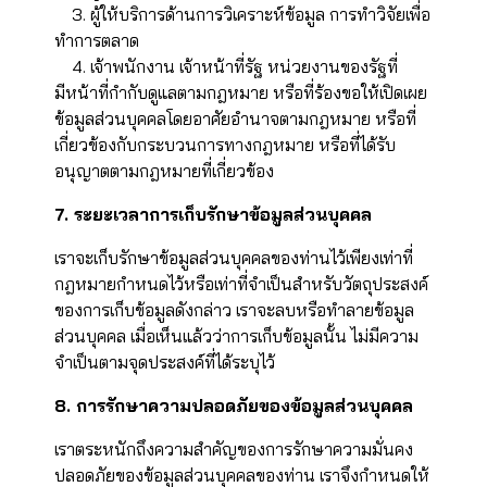
3. ผู้ให้บริการด้านการวิเคราะห์ข้อมูล การทำวิจัยเพื่อ
ทำการตลาด
4. เจ้าพนักงาน เจ้าหน้าที่รัฐ หน่วยงานของรัฐที่
มีหน้าที่กำกับดูแลตามกฎหมาย หรือที่ร้องขอให้เปิดเผย
ข้อมูลส่วนบุคคลโดยอาศัยอำนาจตามกฎหมาย หรือที่
เกี่ยวข้องกับกระบวนการทางกฎหมาย หรือที่ได้รับ
อนุญาตตามกฎหมายที่เกี่ยวข้อง
7. ระยะเวลาการเก็บรักษาข้อมูลส่วนบุคคล
เราจะเก็บรักษาข้อมูลส่วนบุคคลของท่านไว้เพียงเท่าที่
กฎหมายกำหนดไว้หรือเท่าที่จำเป็นสำหรับวัตถุประสงค์
ของการเก็บข้อมูลดังกล่าว เราจะลบหรือทำลายข้อมูล
ส่วนบุคคล เมื่อเห็นแล้วว่าการเก็บข้อมูลนั้น ไม่มีความ
จำเป็นตามจุดประสงค์ที่ได้ระบุไว้
8. การรักษาความปลอดภัยของข้อมูลส่วนบุคคล
เราตระหนักถึงความสำคัญของการรักษาความมั่นคง
ปลอดภัยของข้อมูลส่วนบุคคลของท่าน เราจึงกำหนดให้