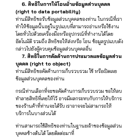
6. สิทธิในการให้โอนย้ายข้อมูลส่วนบุคคล
(right to data portability)
ท่านมีสิทธิขอรับข้อมูลส่วนบุคคลของท่าน ในกรณีที่เรา
ทำให้ข้อมูลนั้นอยู่ในรูปแบบที่สามารถอ่านหรือใช้งาน
โดยทั่วไปด้วยเครื่องมือหรืออุปกรณ์ที่ทำงานได้โดย
อัตโนมัติ รวมถึง สิทธิขอให้ส่งหรือ โอน ข้อมูลรูปแบบดัง
กล่าวไปยังผู้ควบคุมข้อมูลส่วนบุคคลอื่น
7. สิทธิในการคัดค้านการประมวลผลข้อมูลส่วน
บุคคล (right to object)
ท่านมีสิทธิขอคัดค้านการเก็บรวบรวม ใช้ หรือเปิดเผย
ข้อมูลส่วนบุคคลของท่าน
กรณีท่านเลือกที่จะขอคัดค้านการเก็บรวบรวม ขอให้ลบ
ทำลายสิทธิที่เคยให้ไว้ อาจมีผลกระทบกับการให้บริการ
ของร้านค้าที่ท่านจะได้รับ เราอาจจะไม่สามารถให้
บริการในบางส่วนได้
ท่านสามารถใช้สิทธิของท่านในฐานะเจ้าของข้อมูลส่วน
บุคคลข้างต้นได้ โดยติดต่อมาที่