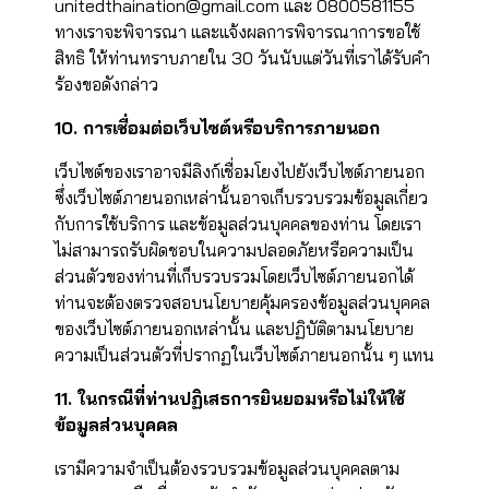
unitedthaination@gmail.com และ 0800581155
ทางเราจะพิจารณา และแจ้งผลการพิจารณาการขอใช้
สิทธิ ให้ท่านทราบภายใน 30 วันนับแต่วันที่เราได้รับคำ
ร้องขอดังกล่าว
10. การเชื่อมต่อเว็บไซต์หรือบริการภายนอก
เว็บไซต์ของเราอาจมีลิงก์เชื่อมโยงไปยังเว็บไซต์ภายนอก
ซึ่งเว็บไซต์ภายนอกเหล่านั้นอาจเก็บรวบรวมข้อมูลเกี่ยว
กับการใช้บริการ และข้อมูลส่วนบุคคลของท่าน โดยเรา
ไม่สามารถรับผิดชอบในความปลอดภัยหรือความเป็น
ส่วนตัวของท่านที่เก็บรวบรวมโดยเว็บไซต์ภายนอกได้
ท่านจะต้องตรวจสอบนโยบายคุ้มครองข้อมูลส่วนบุคคล
ของเว็บไซต์ภายนอกเหล่านั้น และปฏิบัติตามนโยบาย
ความเป็นส่วนตัวที่ปรากฏในเว็บไซต์ภายนอกนั้น ๆ แทน
11. ในกรณีที่ท่านปฏิเสธการยินยอมหรือไม่ให้ใช้
ข้อมูลส่วนบุคคล
เรามีความจำเป็นต้องรวบรวมข้อมูลส่วนบุคคลตาม