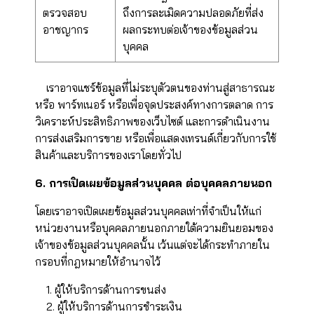
ตรวจสอบ
ถึงการละเมิดความปลอดภัยที่ส่ง
อาชญากร
ผลกระทบต่อเจ้าของข้อมูลส่วน
บุคคล
เราอาจแชร์ข้อมูลที่ไม่ระบุตัวตนของท่านสู่สาธารณะ
หรือ พาร์ทเนอร์ หรือเพื่อจุดประสงค์ทางการตลาด การ
วิเคราะห์ประสิทธิภาพของเว็บไซต์ และการดำเนินงาน
การส่งเสริมการขาย หรือเพื่อแสดงเทรนด์เกี่ยวกับการใช้
สินค้าและบริการของเราโดยทั่วไป
6. การเปิดเผยข้อมูลส่วนบุคคล ต่อบุคคลภายนอก
โดยเราอาจเปิดเผยข้อมูลส่วนบุคคลเท่าที่จำเป็นให้แก่
หน่วยงานหรือบุคคลภายนอกภายใต้ความยินยอมของ
เจ้าของข้อมูลส่วนบุคคลนั้น เว้นแต่จะได้กระทำภายใน
กรอบที่กฎหมายให้อำนาจไว้
1. ผู้ให้บริการด้านการขนส่ง
2. ผู้ให้บริการด้านการชำระเงิน