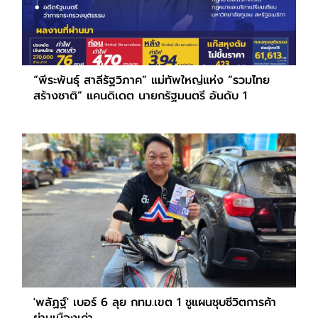
“พีระพันธุ์ สาลีรัฐวิภาค” แม่ทัพใหญ่แห่ง “รวมไทย
สร้างชาติ” แคนดิเดต นายกรัฐมนตรี อันดับ 1
'พลัฏฐ์' เบอร์ 6 ลุย กทม.เขต 1 ชูแผนชุบชีวิตการค้า