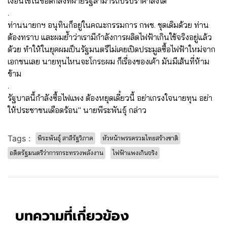
เงื่อนไขในข้อตกลงที่ฝ่ายรัฐสามารถปรับราคาลงได้
.
ท่านนายกฯ อนุทินก็อยู่ในคณะกรรมการ กพช. ชุดเดิมด้วย ท่าน
ต้องทราบ และผมย้ำว่าเรามีกำลังการผลิตไฟฟ้าเกินใช้จริงอยู่แล้ว
ด้วย ทำให้ในยุคผมเป็นรัฐมนตรีไม่เคยเปิดประมูลซื้อไฟฟ้าใหม่จาก
เอกชนเลย นายทุนไหนจะโกรธผม ก็เรื่องของเค้า มันมีเส้นที่ห้าม
ข้าม
.
รัฐบาลนี้กำลังซื้อไฟแพง ต้องหยุดเดี๋ยวนี้ อย่าเกรงใจนายทุน อย่า
ให้ประชาชนเดือดร้อน" นายพีระพันธุ์ กล่าว
Tags :
พีระพันธุ์ สาลีรัฐวิภาค
หัวหน้าพรรครวมไทยสร้างชาติ
อดีตรัฐมนตรีว่าการกระทรวงพลังงาน
ไฟฟ้าแพงเกินจริง
บทความที่เกี่ยวข้อง