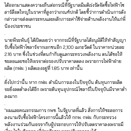
ได้ออกมาแสดงความเห็นต่อกรณีที่รัฐบาลมีมติเร่งรัดจัดซื้อไฟฟ้าโซ
ลาร์ล็อตใหญ่ในราคาที่สูงกว่าเกณฑ์ปกติ โดยชี้ว่าการดำเนินการดัง
กล่าวอาจส่งผลกระทบและผลักภาระค่าใช้จ่ายด้านพลังงานให้แก่พี่
น้องประชาชน
.
นายพีระพันธุ์ ได้เปิดเผยว่า จากกรณีที่รัฐบาลได้อนุมัติให้ทำสัญญา
รับซื้อไฟฟ้าโซลาร์จากเอกชนอีก 2,100 เมกะวัตต์ ในราคาหน่วยละ
2.16 บาท ซึ่งในช่วงที่ตนกำกับดูแลกระทรวงพลังงาน ตนได้ขอให้
ชะลอและขอให้เจรจาต่อรองปรับราคาลดลง เพราะการไฟฟ้าฝ่าย
ผลิต (กฟผ. ) ผลิตเองอยู่ที่ 1.85 บาท เท่านั้น
.
ยิ่งไปกว่านั้น หาก กฟผ. ดำเนินการเองในปัจจุบัน ต้นทุนการผลิต
จะยิ่งลดต่ำลงได้อีก เพราะต้นทุนอุปกรณ์โซลาร์ในปัจจุบันมีราคาต่ำ
ลงมาก
.
"ผมและคณะกรรมการ กพช. ในรัฐบาลที่แล้ว สั่งการให้ชะลอการ
ลงนามรับซื้อไฟฟ้าโครงการนี้แล้วให้ กกพ. กฟผ. กับกระทรวง
พลังงานร่วมกันเจรจากับผู้ประกอบการให้ปรับลดราคาลงเพราะมี