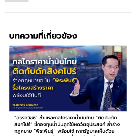
บทความที่เกี่ยวข้อง
“อรรถวิชช์” ชำแหละกลไกราคาน้ำมันไทย “ติดกับดัก
สิงคโปร์” ชี้กองทุนน้ำมันถูกใช้ผิดวัตถุประสงค์ ย้ำร่าง
กฎหมาย “พีระพันธุ์” พร้อมใช้ หากรัฐบาลเห็นด้วย