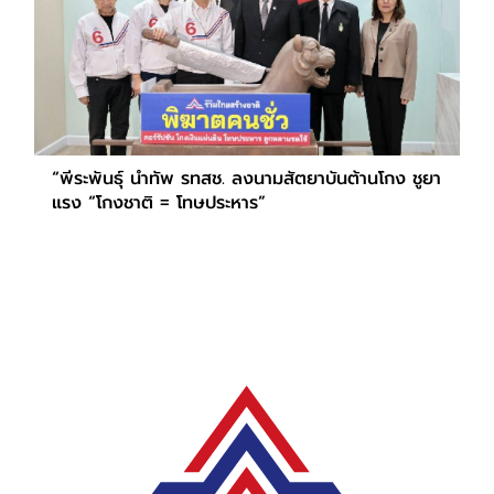
“พีระพันธุ์ นำทัพ รทสช. ลงนามสัตยาบันต้านโกง ชูยา
แรง “โกงชาติ = โทษประหาร”