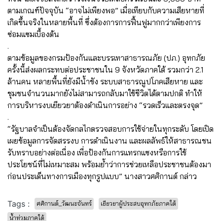
ตามเกณฑ์ปัจจุบัน “อาจไม่เพียงพอ” เมื่อเทียบกับความเสียหายที่
เกิดขึ้นจริงในหลายพื้นที่ ซึ่งต้องการการฟื้นฟูมากกว่าเพียงการ
ซ่อมแซมเบื้องต้น
.
ตามข้อมูลของกรมป้องกันและบรรเทาสาธารณภัย (ปภ.) อุทกภัย
ครั้งนี้ส่งผลกระทบต่อประชาชนใน 9 จังหวัดภาคใต้ รวมกว่า 2.1
ล้านคน หลายพื้นที่ยังมีน้ำขัง ระบบสาธารณูปโภคเสียหาย และ
ชุมชนจำนวนมากยังไม่สามารถกลับมาใช้ชีวิตได้ตามปกติ ทำให้
การบริหารงบเยียวยาต้องดำเนินการอย่าง “รวดเร็วและตรงจุด”
.
“รัฐบาลจำเป็นต้องจัดกลไกตรวจสอบการใช้จ่ายในทุกระดับ โดยเปิด
เผยข้อมูลการจัดสรรงบ การดำเนินงาน และผลลัพธ์ให้สาธารณชน
รับทราบอย่างต่อเนื่อง เพื่อป้องกันการแทรกแซงหรือการใช้
ประโยชน์ที่ไม่เหมาะสม พร้อมย้ำว่าการช่วยเหลือประชาชนต้องมา
ก่อนประเด็นทางการเมืองทุกรูปแบบ” นางสาวศศิกานต์ กล่าว
Tags :
ศศิกานต์_วัฒนะจันทร์
เยียวยาผู้ประสบอุทกภัยภาคใต้
น้ำท่วมภาคใต้