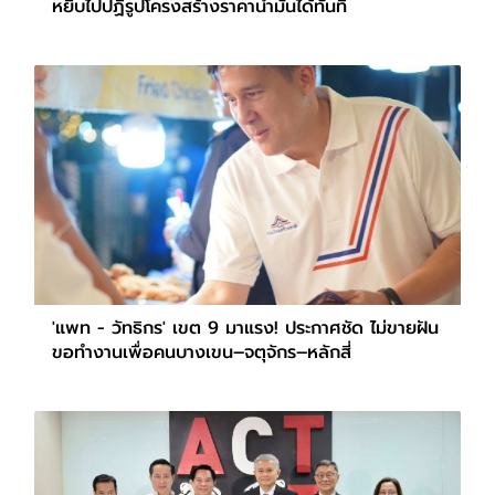
หยิบไปปฏิรูปโครงสร้างราคาน้ำมันได้ทันที
'แพท - วัทธิกร' เขต 9 มาแรง! ประกาศชัด ไม่ขายฝัน
ขอทำงานเพื่อคนบางเขน–จตุจักร–หลักสี่