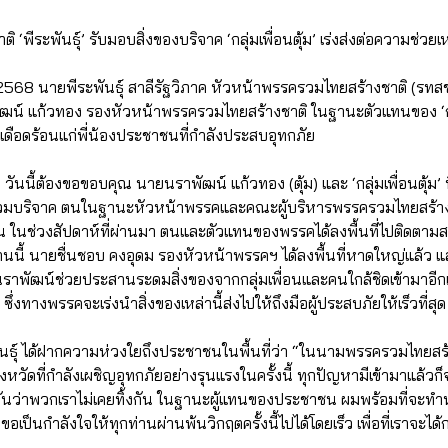
‘พีระพันธุ์’ รับมอบสิ่งของบริจาค ‘กลุ่มเพื่อนตุ้ม’ เร่งส่งต่อความช่วย
2568 นายพีระพันธุ์ สาลีรัฐวิภาค หัวหน้าพรรครวมไทยสร้างชาติ (รทสช
์ แก้วทอง รองหัวหน้าพรรครวมไทยสร้างชาติ ในฐานะตัวแทนของ ‘กลุ่มเ
ดือดร้อนแก่พี่น้องประชาชนที่กำลังประสบอุทกภัย
า วันนี้ต้องขอขอบคุณ นายนราพัฒน์ แก้วทอง (ตุ้ม) และ ‘กลุ่มเพื่อนตุ้ม’ 
วมบริจาค ตนในฐานะหัวหน้าพรรคและคณะผู้บริหารพรรครวมไทยสร้างช
ึ้น ในช่วงสัปดาห์ที่ผ่านมา ตนและตัวแทนของพรรคได้ลงพื้นที่ไปติดตา
วานนี้ นายชื่นชอบ คงอุดม รองหัวหน้าพรรคฯ ได้ลงพื้นที่หาดใหญ่แล้ว และ
นราพัฒน์ช่วยประสานระดมสิ่งของจากกลุ่มเพื่อนและคนใกล้ชิดเข้ามาอี
ซึ่งทางพรรคจะเร่งนำสิ่งของเหล่านี้ส่งไปให้ถึงมือผู้ประสบภัยให้เร็วที่สุด
ันธุ์ ได้ฝากความห่วงใยถึงประชาชนในพื้นที่ว่า “ในนามพรรครวมไทยสร
ังหวัดที่กำลังเผชิญอุทกภัยอย่างรุนแรงในครั้งนี้ ทุกปัญหามีเข้ามาแล้วก็
ันว่าพวกเราไม่เคยทิ้งกัน ในฐานะผู้แทนของประชาชน ผมพร้อมที่จะทำห
่ ขอเป็นกำลังใจให้ทุกท่านผ่านพ้นวิกฤตครั้งนี้ไปได้โดยเร็ว เพื่อที่เราจะได