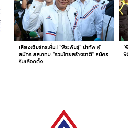
เสียงเชียร์กระหึ่ม!! "พีระพันธุ์" นำทัพ ผู้
‘พ
สมัคร สส.กทม. "รวมไทยสร้างชาติ" สมัคร
9
รับเลือกตั้ง