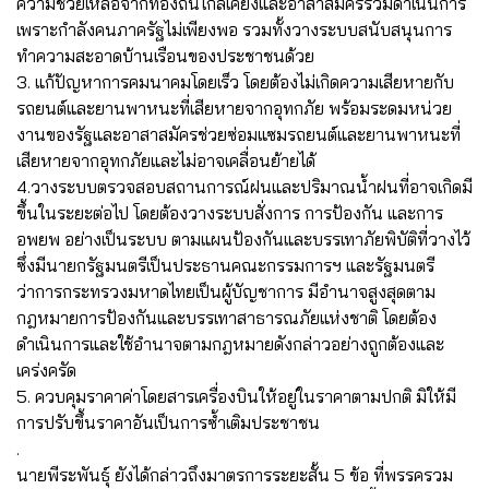
ความช่วยเหลือจากท้องถิ่นใกล้เคียงและอาสาสมัครร่วมดำเนินการ
เพราะกำลังคนภาครัฐไม่เพียงพอ รวมทั้งวางระบบสนับสนุนการ
ทำความสะอาดบ้านเรือนของประชาชนด้วย
3. แก้ปัญหาการคมนาคมโดยเร็ว โดยต้องไม่เกิดความเสียหายกับ
รถยนต์และยานพาหนะที่เสียหายจากอุทกภัย พร้อมระดมหน่วย
งานของรัฐและอาสาสมัครช่วยซ่อมแซมรถยนต์และยานพาหนะที่
เสียหายจากอุทกภัยและไม่อาจเคลื่อนย้ายได้
4.วางระบบตรวจสอบสถานการณ์ฝนและปริมาณน้ำฝนที่อาจเกิดมี
ขึ้นในระยะต่อไป โดยต้องวางระบบสั่งการ การป้องกัน และการ
อพยพ อย่างเป็นระบบ ตามแผนป้องกันและบรรเทาภัยพิบัติที่วางไว้
ซึ่งมีนายกรัฐมนตรีเป็นประธานคณะกรรมการฯ และรัฐมนตรี
ว่าการกระทรวงมหาดไทยเป็นผู้บัญชาการ มีอำนาจสูงสุดตาม
กฎหมายการป้องกันและบรรเทาสาธารณภัยแห่งชาติ โดยต้อง
ดำเนินการและใช้อำนาจตามกฎหมายดังกล่าวอย่างถูกต้องและ
เคร่งครัด
5. ควบคุมราคาค่าโดยสารเครื่องบินให้อยู่ในราคาตามปกติ มิให้มี
การปรับขึ้นราคาอันเป็นการซ้ำเติมประชาชน
.
นายพีระพันธุ์ ยังได้กล่าวถึงมาตรการระยะสั้น 5 ข้อ ที่พรรครวม