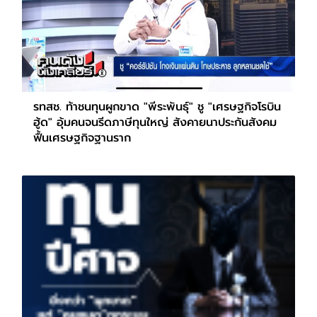
รทสช. ท้าชนทุนผูกขาด "พีระพันธุ์" ชู "เศรษฐกิจโรบิน
ฮู้ด" อุ้มคนจนรีดภาษีทุนใหญ่ สังคายนาประกันสังคม
ฟื้นเศรษฐกิจฐานราก