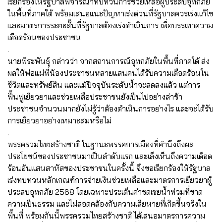
เรียกร้องให้รัฐบาลพิจารณาทบทวนการช่วยเหลือผู้ประสบอุทกภัย
ในพื้นที่ภาคใต้ พร้อมเสนอแนะปัญหาเร่งด่วนที่รัฐบาลควรเร่งแก้ไข
และมาตรการระยะสั้นที่รัฐบาลต้องเร่งดำเนินการ เพื่อบรรเทาความ
เดือดร้อนของประชาชน
.
นายพีระพันธุ์ กล่าวว่า จากสถานการณ์อุทกภัยในพื้นที่ภาคใต้ ส่ง
ผลให้พ่อแม่พี่น้องประชาชนหลายแสนคนได้รับความเดือดร้อนใน
ชีวิตและทรัพย์สิน และแม้ปัจจุบันระดับน้ำจะลดลงแล้ว แต่การ
ฟื้นฟูเยียวยาและช่วยเหลือประชาชนยังเป็นไปอย่างล่าช้า
ประชาชนจำนวนมากยังไม่รู้ว่าต้องดำเนินการอย่างไร และจะได้รับ
การเยียวยาอย่างเหมาะสมหรือไม่
.
พรรครวมไทยสร้างชาติ ในฐานะพรรคการเมืองที่คำนึงถึงผล
ประโยชน์ของประชาชนมาเป็นลำดับแรก และเล็งเห็นถึงความเดือด
ร้อนอันแสนสาหัสของประชาชนในครั้งนี้ จึงขอเรียกร้องให้รัฐบาล
เร่งทบทวนหลักเกณฑ์การจ่ายเงินช่วยเหลือและมาตรการเยียวยาผู้
ประสบอุทกภัย 2568 โดยเฉพาะประเด็นค่าชดเชยน้ำท่วมที่ขาด
ความเป็นธรรม และไม่สอดคล้องกับความเสียหายที่เกิดขึ้นจริงใน
พื้นที่ พร้อมกันนี้พรรครวมไทยสร้างชาติ ได้เสนอมาตรการความ