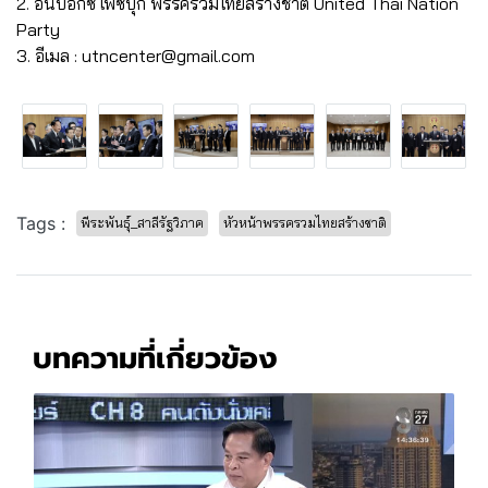
2. อินบ็อกซ์ เฟซบุ๊ก พรรครวมไทยสร้างชาติ United Thai Nation
Party
3. อีเมล : utncenter@gmail.com
Tags :
พีระพันธุ์_สาลีรัฐวิภาค
หัวหน้าพรรครวมไทยสร้างชาติ
บทความที่เกี่ยวข้อง