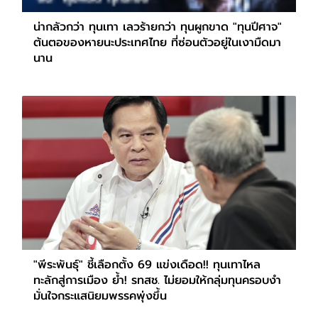
น่ากลัวกว่า ทุนเทา เลวร้ายกว่า ทุนผูกขาด "ทุนปีศาจ"
ต้นตอของหายนะประเทศไทย ที่ซ่อนตัวอยู่ในเงามืดมา
นาน
"พีระพันธุ์" ชี้เลือกตั้ง 69 แข่งเดือด!! ทุนเทาไหล
ทะลักสู่การเมือง ย้ำ! รทสช. ไม่ยอมให้กลุ่มทุนครอบงำ
มั่นใจกระแสนิยมพรรคพุ่งขึ้น