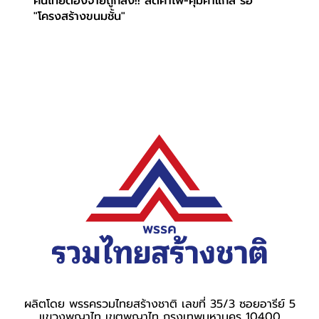
คนไทยต้องจ่ายถูกลง!! ลดค่าไฟ-คุมค่าแก๊ส รื้อ
"โครงสร้างขนมชั้น"
ผลิตโดย พรรครวมไทยสร้างชาติ เลขที่ 35/3 ซอยอารีย์ 5
แขวงพญาไท เขตพญาไท กรุงเทพมหานคร 10400