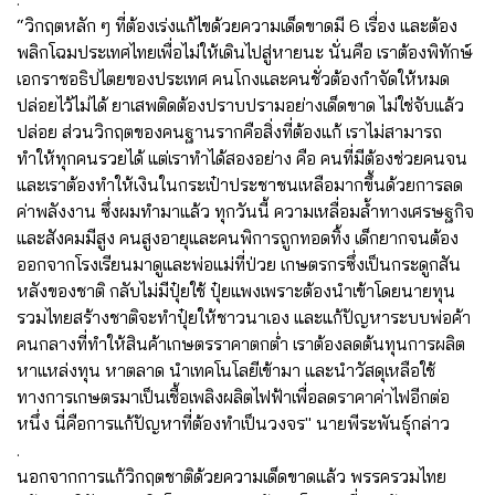
“วิกฤตหลัก ๆ ที่ต้องเร่งแก้ไขด้วยความเด็ดขาดมี 6 เรื่อง และต้อง
พลิกโฉมประเทศไทยเพื่อไม่ให้เดินไปสู่หายนะ นั่นคือ เราต้องพิทักษ์
เอกราชอธิปไตยของประเทศ คนโกงและคนชั่วต้องกำจัดให้หมด
ปล่อยไว้ไม่ได้ ยาเสพติดต้องปราบปรามอย่างเด็ดขาด ไม่ใช่จับแล้ว
ปล่อย ส่วนวิกฤตของคนฐานรากคือสิ่งที่ต้องแก้ เราไม่สามารถ
ทำให้ทุกคนรวยได้ แต่เราทำได้สองอย่าง คือ คนที่มีต้องช่วยคนจน
และเราต้องทำให้เงินในกระเป๋าประชาชนเหลือมากขึ้นด้วยการลด
ค่าพลังงาน ซึ่งผมทำมาแล้ว ทุกวันนี้ ความเหลื่อมล้ำทางเศรษฐกิจ
และสังคมมีสูง คนสูงอายุและคนพิการถูกทอดทิ้ง เด็กยากจนต้อง
ออกจากโรงเรียนมาดูและพ่อแม่ที่ป่วย เกษตรกรซึ่งเป็นกระดูกสัน
หลังของชาติ กลับไม่มีปุ๋ยใช้ ปุ๋ยแพงเพราะต้องนำเข้าโดยนายทุน
รวมไทยสร้างชาติจะทำปุ๋ยให้ชาวนาเอง และแก้ปัญหาระบบพ่อค้า
คนกลางที่ทำให้สินค้าเกษตรราคาตกต่ำ เราต้องลดต้นทุนการผลิต
หาแหล่งทุน หาตลาด นำเทคโนโลยีเข้ามา และนำวัสดุเหลือใช้
ทางการเกษตรมาเป็นเชื้อเพลิงผลิตไฟฟ้าเพื่อลดราคาค่าไฟอีกต่อ
หนึ่ง นี่คือการแก้ปัญหาที่ต้องทำเป็นวงจร" นายพีระพันธุ์กล่าว
.
นอกจากการแก้วิกฤตชาติด้วยความเด็ดขาดแล้ว พรรครวมไทย