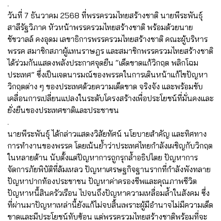
.
วันที่ 7 ธันวาคม 2568 ที่พรรครวมไทยสร้างชาติ นายพีระพันธุ์
สาลีรัฐวิภาค หัวหน้าพรรครวมไทยสร้างชาติ พร้อมด้วยนาย
ชัชวาลล์ คงอุดม เลขาธิการพรรครวมไทยสร้างชาติ คณะผู้บริหาร
พรรค สมาชิกสภาผู้แทนราษฎร และสมาชิกพรรครวมไทยสร้างชาติ
ได้ร่วมกันแสดงพลังประกาศจุดยืน “เด็ดขาดแก้วิกฤต พลิกโฉม
ประเทศ” ซึ่งเป็นเจตนารมณ์ของพรรคในการเดินหน้าแก้ไขปัญหา
วิกฤตต่าง ๆ ของประเทศด้วยความเด็ดขาด จริงจัง และพร้อมขับ
เคลื่อนการเปลี่ยนแปลงในระดับโครงสร้างเพื่อประโยชน์ที่มั่นคงและ
ยั่งยืนของประเทศชาติและประชาชน
.
นายพีระพันธุ์ ได้กล่าวแสดงวิสัยทัศน์ นโยบายสำคัญ และทิศทาง
การทำงานของพรรค โดยเน้นย้ำว่าประเทศไทยกำลังเผชิญกับวิกฤต
ในหลายด้าน นับตั้งแต่ปัญหาการถูกรุกล้ำอธิปไตย ปัญหาการ
จัดการภัยพิบัติที่ล้มเหลว ปัญหาเศรษฐกิจฐานรากที่กำลังพังทลาย
ปัญหาปากท้องประชาชน ปัญหาค่าครองชีพและคุณภาพชีวิต
ปัญหาหนี้สินครัวเรือน ไปจนถึงปัญหาความเหลื่อมล้ำในสังคม ซึ่ง
ที่ผ่านมาปัญหาเหล่านี้ยังแก้ไม่จบสิ้นเพราะผู้มีอำนาจไม่มีความเด็ด
ขาดและมีประโยชน์ทับซ้อน แต่พรรครวมไทยสร้างชาติพร้อมที่จะ