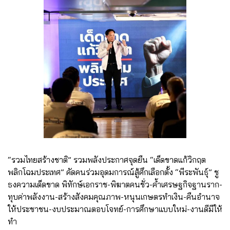
“รวมไทยสร้างชาติ” รวมพลังประกาศจุดยืน “เด็ดขาดแก้วิกฤต
พลิกโฉมประเทศ” คัดคนร่วมอุดมการณ์สู้ศึกเลือกตั้ง “พีระพันธุ์” ชู
ธงความเด็ดขาด พิทักษ์เอกราช-พิฆาตคนชั่ว-ค้ำเศรษฐกิจฐานราก-
ทุบค่าพลังงาน-สร้างสังคมคุณภาพ-หนุนเกษตรทำเงิน-คืนอำนาจ
ให้ประชาชน-งบประมาณตอบโจทย์-การศึกษาแบบใหม่-งานดีมีให้
ทำ