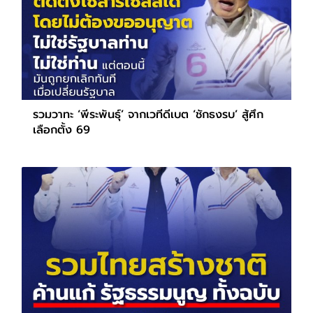
รวมวาทะ ‘พีระพันธุ์’ จากเวทีดีเบต ‘ชักธงรบ’ สู้ศึก
เลือกตั้ง 69