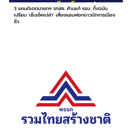
3 แคนดิเดตนายกฯ รทสช. ค้านแก้ รธน. ทั้งฉบับ
เปรียบ 'เซ็นเช็คเปล่า' เสี่ยงแอบฟอกขาวนักการเมือง
ชั่ว