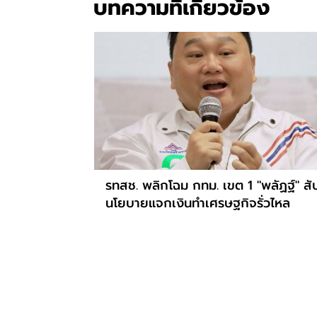
บทความที่เกี่ยวข้อง
รทสช. พลิกโฉม กทม. เขต 1 "พลัฏฐ์" สั
นโยบายแจกเงินทำเศรษฐกิจรั่วไหล