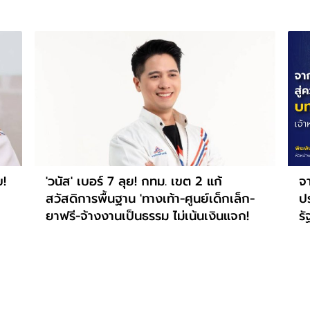
บ!
'วนัส' เบอร์ 7 ลุย! กทม. เขต 2 แก้
จา
สวัสดิการพื้นฐาน 'ทางเท้า-ศูนย์เด็กเล็ก-
ปร
ยาฟรี-จ้างงานเป็นธรรม ไม่เน้นเงินแจก!
รั