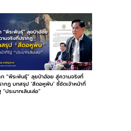
ก “พีระพันธุ์” ลุยป่าอ้อย สู่ความจริงที่
ากฏ บทสรุป ‘สีดอหูพับ’ ชี้ชัดเจ้าหน้าที่
ฐ “ประมาทเลินเล่อ”