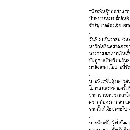
“พีระพันธุ์” ยกย่อง "ก
บีบทหารเขมร รื้อสันเข
ซัดรัฐบาลต้องเฉียบขา
.
วันที่ 21 ธันวาคม 25
นาวิกโยธินตราดเจรจาใ
ทางการ แต่หากเป็นเรื่อ
กัมพูชาสร้างเขื่อนชั
มายังขาดนโยบายที่ชั
.
นายพีระพันธุ์ กล่าวต่อ
โอกาส และหลายครั้งที่ผ
ว่าการกระทรวงกลาโหมย
ความมั่นคงมาก่อน แต
จากนั้นก็เงียบหายไป ม
.
นายพีระพันธุ์ ย้ำถึง
ขอบคุณกองทัพเรือที่ป