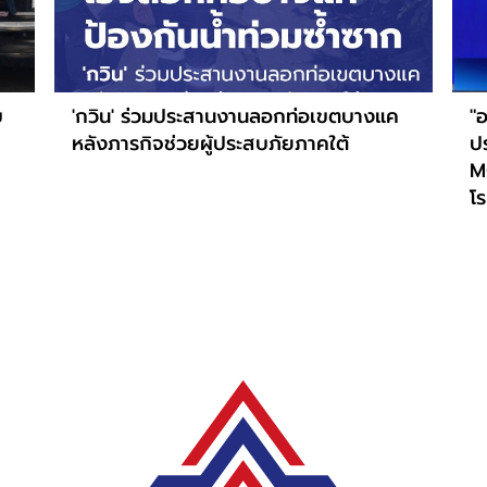
บ
'กวิน' ร่วมประสานงานลอกท่อเขตบางแค
"อ
หลังภารกิจช่วยผู้ประสบภัยภาคใต้
ปร
M
โร