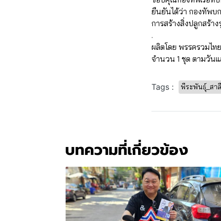
ยืนยันได้ว่า กองทัพบ
การสร้างสิ่งปลูกสร้า
.
ผลิตโดย พรรครวมไทย
จำนวน 1 ชุด ตามวันแ
Tags :
พีระพันธุ์_สาล
บทความที่เกี่ยวข้อง