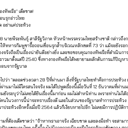
องทัพเรือ" เด็ดขาด!
ื่อนรุกอ่าวไทย
ด อย่าแค่ประท้วง
68 นายพีระพันธุ์ สาลีรัฐวิภาค หัวหน้าพรรครวมไทยสร้างชาติ กล่าวถึ
ห้ทหารกัมพูชารื้อถอนเขื่อนรุกล้ำบริเวณหลักเขตที่ 73 ว่า แม้จะยังรอก
งจริงถือเป็นเรื่องน่ายินดีอย่างยิ่ง และขอขอบคุณกองทัพเรือที่ดำเนินการใ
่วคราวมาตั้งแต่ปี 2540 ซึ่งทางกองทัพเรือได้พยายามผลักดันการแก้ปัญหา
ดเจนจากรัฐบาล
ไปว่า "ตลอดช่วงเวลา 28 ปีที่ผ่านมา สิ่งที่รัฐบาลไทยทำคือการประท้วง ผมพู
่านมาไม่มีใครสนใจจริง ผมได้ไปพูดเรื่องนี้เมื่อวันที่ 12 ธันวาคมที่ผ่านม
ังระบุว่าไม่เคยได้ยินเรื่องนี้มาก่อน ผมไม่ตำหนิท่าน เพราะท่านไม่ไ
่คนในวงการนี้น่าจะทราบเรื่องดี และในส่วนของรัฐบาลทำการประท้วง 2 
าประท้วงอีกครั้งเมื่อปี 2564 แล้วก็เงียบหายไปอีก ไม่เคยมีการปฏิบัติกา
ความที่ต้องเด็ดขาดว่า “ถ้าหากเราเอาจริง เฉียบขาด และลงมือทำ จะสาม
กป้องเขตแดนไทย ครั้งนี้คงไม่มีภาคการเมืองหรือใครกล้ามาขัดขวาง สถ