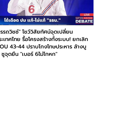
รรถวิชช์" โชว์วิสัยทัศน์จุดเปลี่ยน
ะเทศไทย รื้อโครงสร้างทั้งระบบ! ยกเลิก
OU 43-44 ปราบโกงโทษประหาร ล้างบู
 ชูจุดยืน "เบอร์ 6ไม่โกหก"