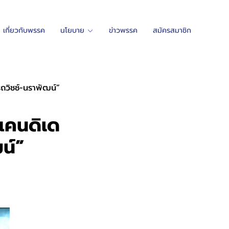
เกี่ยวกับพรรค
นโยบาย
ข่าวพรรค
สมัครสมาชิก
รถวิชช์-นราพัฒน์”
แคนดิเด
น์”