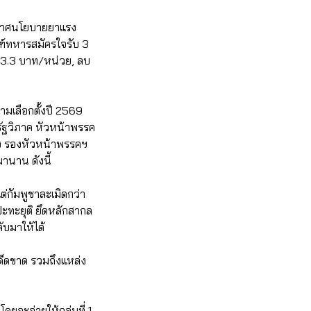
ระกาศนโยบายยาแรง
ฑ์ทหารสมัครใจรับ 3
ือ 3.3 บาท/หน่วย, ลบ
มเลือกตั้งปี 2569
รัฐวิภาค หัวหน้าพรรค
ง รองหัวหน้าพรรคฯ
านาน ดังนี้
ต่กัมพูชาละเมิดกว่า
รปะทะยุติ ยึดหลักสากล
ับมาให้ได้
เด็ดขาด รวมถึงแหล่ง
ำ
ดยจะจ่ายให้กลุ่มที่ 1