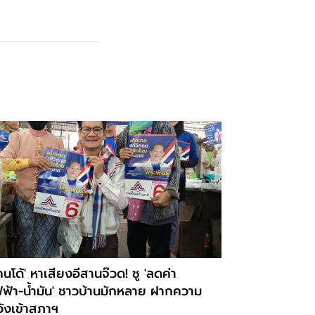
คนโด้' หาเสียงอีสานจ๊วด! ชู 'ลดค่า
ฟฟ้า-น้ำมัน' ชาวบ้านมักหลาย ฝากความ
วังเข้าสภาฯ