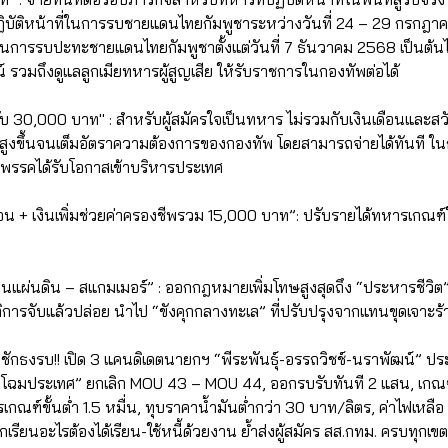
ปฏิบัติหน้าที่ในการรบชายแดนไทยกัมพูชาระหว่างวันที่ 24 – 29 กรกฎาคม 
ที่ในการรบปะทะชายแดนไทยกัมพูชาตั้งแต่วันที่ 7 ธันวาคม 2568 เป็นต้
รวมถึงดูแลลูกเมียทหารผู้สูญเสีย ให้รับราชการในกองทัพต่อได้
 30,000 บาท" : สำหรับผู้สมัครใจเป็นทหาร ไม่รวมกับเงินเดือนและสวัส
ุ่งสูงขึ้นจนเต็มอัตราความต้องการของกองทัพ โดยสามารถจ่ายได้ทันที 
กพรรคได้รับโอกาสเข้าบริหารประเทศ
อน + เงินเพิ่มช่วยค่าครองชีพรวม 15,000 บาท”: ปรับรายได้ทหารเกณฑ์
นแผ่นดิน – สแกมเมอร์” : ออกกฎหมายเพิ่มโทษสูงสุดถึง “ประหารชีวิต” 
ยุติการจับแล้วปล่อย นำไป “ขังคุกกลางทะเล” ที่ปรับปรุงจากแทนขุดเจาะร
” ชักธงรบ!! เปิด 3 แคนดิเดตนายกฯ “พีระพันธุ์-อรรถวิชช์-นราพัฒน์”
ิกโฉมประเทศ” ยกเลิก MOU 43 – MOU 44, ออกรบรับทันที 2 แสน, เกณ
รเกณฑ์ขั้นต่ำ 1.5 หมื่น, ทุบราคาน้ำมันต่ำกว่า 30 บาท/ลิตร, ค่าไฟเหล
กเรียนอะไรต้องได้เรียน-ใช้หนี้ด้วยงาน ย้ำส่งผู้สมัคร สส.กทม. ครบทุกเขต