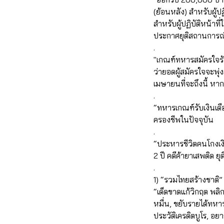
(ย้อนหลัง) สำหรับผู้
สำหรับผู้ปฏิบัติหน้า
ประกาศยุติสถานการณ์ 
.
"เกณฑ์ทหารสมัครใจรับ
ว่ายอดผู้สมัครใจจะพ
เมษายนที่จะถึงนี้ หา
.
“ทหารเกณฑ์รับเงินเดื
ครองชีพในปัจจุบัน
.
“ประหารชีวิตคนโกงเงิ
2 ปี คดีค้ายาเสพติด 
.
1) “รวมไทยสร้างชาติ
“เด็ดขาดแก้วิกฤต พล
หมื่น, ขยับรายได้ทหา
ประวัติเครดิตบูโร, อยา