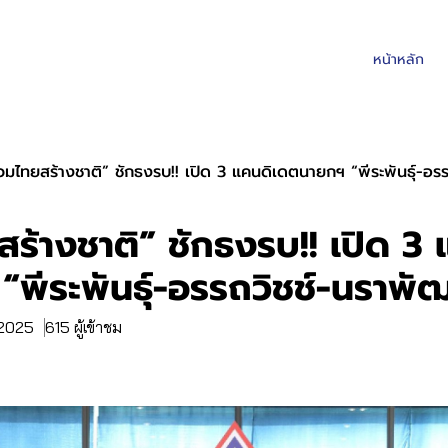
หน้าหลัก
วมไทยสร้างชาติ” ชักธงรบ!! เปิด 3 แคนดิเดตนายกฯ “พีระพันธุ์-อร
ร้างชาติ” ชักธงรบ!! เปิด 3 
พีระพันธุ์-อรรถวิชช์-นราพัฒ
. 2025
615 ผู้เข้าชม