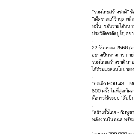
“รวมไทยสร้างชาติ” ช
“เด็ดขาดแก้วิกฤต พล
หมื่น, ขยับรายได้ทหา
ประวัติเครดิตบูโร, อยา
.
22 ธันวาคม 2568 (กร
อย่างเป็นทางการ ภายใ
รวมไทยสร้างชาติ นา
ได้ร่วมแถลงนโยบายหล
.
“ยกเลิก MOU 43 – MOU 
600 ครั้ง ในที่สุดเกิ
คือการใช้ระบบ "สันปันน
.
“สร้างรั้วไทย - กัมพ
พลังงานในทะเล พร้อมเ
.
"ออกรบ 200,000 บาท" :