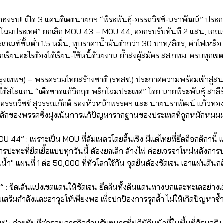
ักธงรบ!! เปิด 3 แคนดิเดตนายกฯ “พีระพันธุ์-อรรถวิชช์-นราพัฒน์” ป
ิกโฉมประเทศ” ยกเลิก MOU 43 – MOU 44, ออกรบรับทันที 2 แสน, เกณ
รเกณฑ์ขั้นต่ำ 1.5 หมื่น, ทุบราคาน้ำมันต่ำกว่า 30 บาท/ลิตร, ค่าไฟเหล
กเรียนอะไรต้องได้เรียน-ใช้หนี้ด้วยงาน ย้ำส่งผู้สมัคร สส.กทม. ครบทุกเขต
ุงเทพฯ) – พรรครวมไทยสร้างชาติ (รทสช.) ประกาศความพร้อมเข้าสู่สนา
ต้สโลแกน “เด็ดขาดแก้วิกฤต พลิกโฉมประเทศ” โดย นายพีระพันธุ์ สาลี
ยอรรถวิชช์ สุวรรณภักดี รองหัวหน้าพรรคฯ และ นายนราพัฒน์ แก้วทอ
ักของพรรคซึ่งมุ่งเน้นการแก้ปัญหารากฐานของประเทศที่ถูกหมักหมมม
44” : เพราะเป็น MOU ที่ล้มเหลวโดยสิ้นเชิง มีแต่ไทยที่ยึดถือกติกานี้ แ
ดการปะทะที่ยืดเยื้อแบบทุกวันนี้ ต้องยกเลิก ล้างไพ่ ค่อยเจรจาใหม่หลังกา
้ำ" แผนที่ 1 ต่อ 50,000 ที่ทั่วโลกใช้กัน จุดยืนต้องชัดเจน เอาแผ่นดินกล
ูชา” : ขีดเส้นแบ่งเขตแดนให้ชัดเจน ยึดคืนทั้งดินแดนทางบกและทะเลอย่าง
สริมกำลังและอาวุธให้เพียงพอ เพื่อปกป้องการรุกล้ำ ไม่ให้เกิดปัญหาซ้
 จ่ายทันทีต่อรอบภารกิจสำหรับทหารที่ปฏิบัติหน้าที่ในพื้นที่สู้รบจริง โ