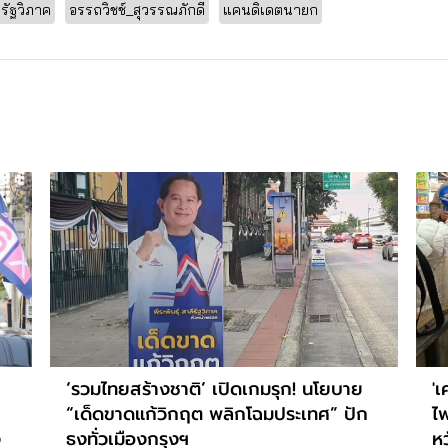
ีรัฐวิภาค
อรรถวิชช์_สุวรรณภักดี
แคนดิเดตนายก
‘รวมไทยสร้างชาติ’ เปิดเกมรุก! นโยบาย
'เ
า
“เด็ดขาดแก้วิกฤต พลิกโฉมประเทศ” ปัก
ไ
ง
ธงทั่วเมืองกรุงฯ
ห