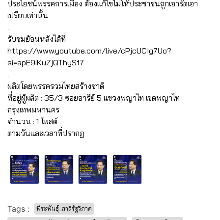
ประโยชน์พรรคการเมือง ต้องแก้ไขไม่ให้ประชาชนถูกเอารัดเอา
เปรียบเท่านั้น
.
รับชมย้อนหลังได้ที่
https://www.youtube.com/live/cPjcUCIg7Uo?
si=apE9iKuZjQThySf7
.
ผลิตโดยพรรครวมไทยสร้างชาติ
ที่อยู่ผู้ผลิต : 35/3 ซอยอารีย์ 5 แขวงพญาไท เขตพญาไท
กรุงเทพมหานคร
จำนวน : 1 โพสต์
ตามวันและเวลาที่ปรากฏ
Tags :
พีระพันธุ์_สาลีรัฐวิภาค