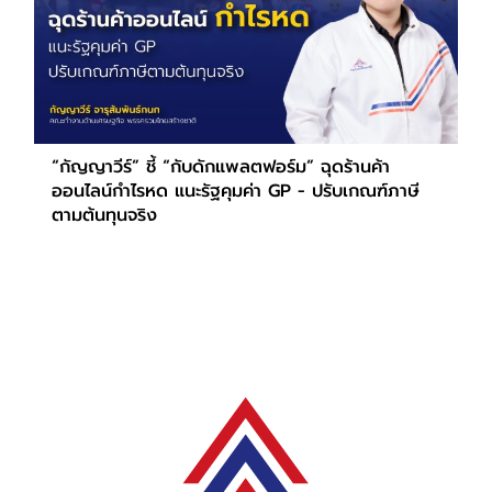
“กัญญาวีร์” ชี้ “กับดักแพลตฟอร์ม” ฉุดร้านค้า
ออนไลน์กำไรหด แนะรัฐคุมค่า GP - ปรับเกณฑ์ภาษี
ตามต้นทุนจริง