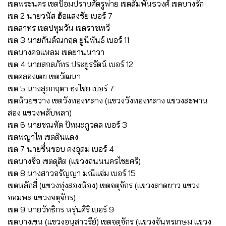
เขตพระนคร เขตป้อมปราบศัตรูพ่าย เขตสัมพันธวงศ์ เขตบางรัก
เขต 2 นายวนัส ฮ้อแสงชัย เบอร์ 7
เขตสาทร เขตปทุมวัน เขตราชเทวี
เขต 3 นายกันต์ณกฤต ยูนิพันธ์ เบอร์ 11
เขตบางคอแหลม เขตยานนาวา
เขต 4 นายสกลภัทร ประยูรรัตน์ เบอร์ 12
เขตคลองเตย เขตวัฒนา
เขต 5 นางสุภกฤตา ธงไชย เบอร์ 7
เขตห้วยขวาง เขตวังทองหลาง (แขวงวังทองหลาง แขวงสะพาน
สอง แขวงพลับพลา)
เขต 6 นายชณทัต ปัทมะภูวดล เบอร์ 3
เขตพญาไท เขตดินแดง
เขต 7 นายชื่นชอบ คงอุดม เบอร์ 4
เขตบางซื่อ เขตดุสิต (แขวงถนนนครไชยศรี)
เขต 8 นางสาวอรัญญา มณีแจ่ม เบอร์ 15
เขตหลักสี่ (แขวงทุ่งสองห้อง) เขตจตุจักร (แขวงลาดยาว แขวง
จอมพล แขวงจตุจักร)
เขต 9 นายวัทธิกร หรุ่นศิริ เบอร์ 9
เขตบางเขน (แขวงอนุสาวรีย์) เขตจตุจักร (แขวงจันทรเกษม แขวง