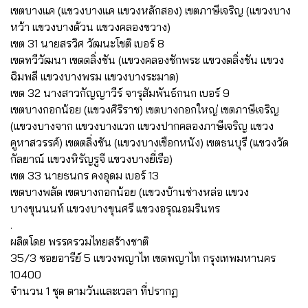
เขตบางแค (แขวงบางแค แขวงหลักสอง) เขตภาษีเจริญ (แขวงบาง
หว้า แขวงบางด้วน แขวงคลองขวาง)
เขต 31 นายสรวิศ วัฒนะโชติ เบอร์ 8
เขตทวีวัฒนา เขตตลิ่งชัน (แขวงคลองชักพระ แขวงตลิ่งชัน แขวง
ฉิมพลี แขวงบางพรม แขวงบางระมาด)
เขต 32 นางสาวกัญญาวีร์ จารุสัมพันธ์กนก เบอร์ 9
เขตบางกอกน้อย (แขวงศิริราช) เขตบางกอกใหญ่ เขตภาษีเจริญ
(แขวงบางจาก แขวงบางแวก แขวงปากคลองภาษีเจริญ แขวง
คูหาสวรรค์) เขตตลิ่งชัน (แขวงบางเชือกหนัง) เขตธนบุรี (แขวงวัด
กัลยาณ์ แขวงหิรัญรูจี แขวงบางยี่เรือ)
เขต 33 นายธนกร คงอุดม เบอร์ 13
เขตบางพลัด เขตบางกอกน้อย (แขวงบ้านช่างหล่อ แขวง
บางขุนนนท์ แขวงบางขุนศรี แขวงอรุณอมรินทร
.
ผลิตโดย พรรครวมไทยสร้างชาติ
35/3 ซอยอารีย์ 5 แขวงพญาไท เขตพญาไท กรุงเทพมหานคร
10400
จำนวน 1 ชุด ตามวันและเวลา ที่ปรากฏ