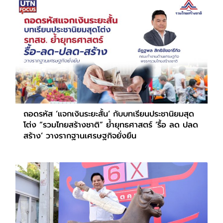
ถอดรหัส ‘แจกเงินระยะสั้น’ กับบทเรียนประชานิยมสุด
โต่ง “รวมไทยสร้างชาติ” ย้ำยุทธศาสตร์ ‘รื้อ ลด ปลด
สร้าง’ วางรากฐานเศรษฐกิจยั่งยืน