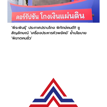
‘พีระพันธุ์’ ประกาศปราบโกง พิทักษ์คนดี!! ชู
สัญลักษณ์ ‘เครื่องประหารหัวพยัคฆ์’ ย้ำนโยบาย
‘พิฆาตคนชั่ว’