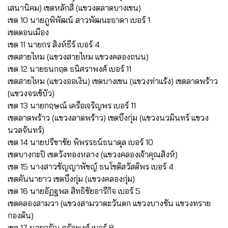
เสนานิคม) เขตหลักสี่ (แขวงตลาดบางเขน)
เขต 10 นายภูพิพัฒน์ สาวพัฒนะธาดา เบอร์ 1
เขตดอนเมือง
เขต 11 นายกร สิงห์ธีร์ เบอร์ 4
เขตสายไหม (แขวงสายไหม แขวงคลองถนน)
เขต 12 นายธนกฤต ธนิศราพงศ์ เบอร์ 11
เขตสายไหม (แขวงออเงิน) เขตบางเขน (แขวงท่าแร้ง) เขตลาดพร้าว
(แขวงจรเข้บัว)
เขต 13 นายกฤษณ์ เครือเจริญพร เบอร์ 11
เขตลาดพร้าว (แขวงลาดพร้าว) เขตบึงกุ่ม (แขวงนวมินทร์ แขวง
นวลจันทร์)
เขต 14 นายปรีชาชัย พิพรรธน์ธนาดุล เบอร์ 10
เขตบางกะปิ เขตวังทองหลาง (แขวงคลองเจ้าคุณสิงห์)
เขต 15 นางสาวชัญญาพัชญ์ ธนโชติสวัสดิพร เบอร์ 4
เขตคันนายาว เขตบึงกุ่ม (แขวงคลองกุ่ม)
เขต 16 นายอัฏฐพล สิทธิชัยอารีกิจ เบอร์ 5
เขตคลองสามวา (แขวงสามวาตะวันตก แขวงบางชัน แขวงทราย
กองดิน)
เขต 17 นายกรัณ ดรัลพงศ์ เบอร์ 8