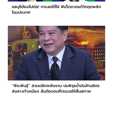
ชลบุรีต้องไปต่อ! กาเบอร์ที่ใช่ #เด็ดขาดแก้วิกฤตพลิก
โฉมประเทศ
“พีระพันธุ์” สวนปลัดพลังงาน ปมพิรุธน้ำมันล้านลิตร
ส่งลาวทำเหมือง ลั่นต้องจบศึกเขมรให้สิ้นสภาพ