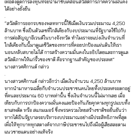
เพื่อดึงดูดการลงทุนที่จะนำมาขับเคลื่อนสวัสดิการภาคความมั่นคง
ได้อย่างยั่งยืน
.
“สวัสดิการออกรบของพลทหารนี้ใช้เม็ดเงินรวมประมาณ 4,250
ล้านบาท ซึ่งเป็นตัวเลขที่ใกล้เคียงกับงบประมาณที่รัฐบาลใช้ไปกับ
การต่อสัญญาอีเวนต์ในบางจังหวัด ทำไมเราจะแบ่งเงินจำนวนที่
ใกล้เคียงกันนี้มาดูแลชีวิตของทหารที่คอยปกป้องแผ่นดินให้เรา
นอนหลับสบายไม่ได้ การสร้างความมั่นคงในอธิปไตยและการดูแล
สวัสดิภาพให้แก่รั้วของชาติ คือรากฐานสำคัญของประเทศ”
นางสาวศศิกานต์ กล่าว
.
นางสาวศศิกานต์ กล่าวอีกว่า เม็ดเงินจำนวน 4,250 ล้านบาท
หากนำมาหารเฉลี่ยกับจำนวนประชาชนคนไทยทั้งประเทศจะตกอยู่
ที่คนละประมาณ 60 บาทเท่านั้น ซึ่งเงินจำนวนนี้ไม่มากเลย เมื่อ
เทียบกับการปกป้องความมั่นคงและป้องกันภัยคุกคามทุกรูปแบบทั้ง
ยาเสพติด หรือ สแกมเมอร์ ซึ่งพรรครวมไทยสร้างชาติขอยืนยันว่า
หากได้เป็นรัฐบาลจะบริหารงบประมาณอย่างมีประสิทธิภาพที่สุด
เพื่อให้ทุกบาททุกสตางค์จากภาษีประชาชนไปถึงมือผู้เสียสละตาม
แนวชายแดนอย่างแท้จริง