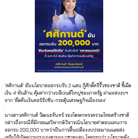
‘ศศิกานต์’ ยันนโยบายออกรบรับ 2 แสน กู้ศักดิ์ศรีรั้วของชาติ ชี้เม็ด
เงิน 4 พันล้าน คุ้มค่ากว่างบอีเวนต์ใหญ่ของภาครัฐ ผ่าแหล่งงบฯ
จาก ‘ยึดคืนเงินคอร์รัปชัน-กระตุ้นเศรษฐกิจเมืองรอง’
.
นางสาวศศิกานต์ วัฒนะจันทร์ รองโฆษกพรรครวมไทยสร้างชาติ
กล่าวถึงกรณีที่มีกระแสวิพากษ์วิจารณ์นโยบายค่าตอบแทนการ
ออกรบ 200,000 บาทว่าเป็นการสิ้นเปลืองงบประมาณและส่ง
เสริมให้เกิดความรุนแรงตามแนวชายแดน โดยระบุว่า นโยบายดัง