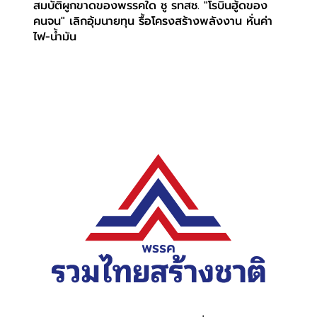
สมบัติผูกขาดของพรรคใด ชู รทสช. "โรบินฮู้ดของ
คนจน" เลิกอุ้มนายทุน รื้อโครงสร้างพลังงาน หั่นค่า
ไฟ-น้ำมัน