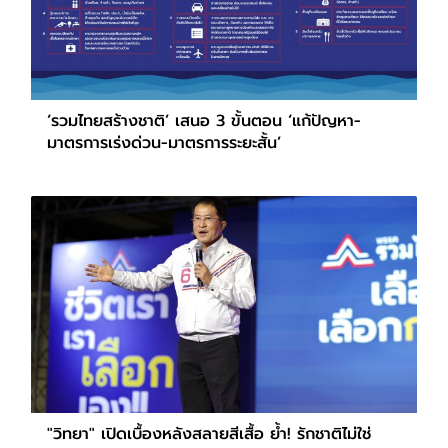
‘รวมไทยสร้างชาติ’ เสนอ 3 ขั้นตอน ‘แก้ปัญหา-
มาตรการเร่งด่วน-มาตรการระยะสั้น’
"วิทยา" เปิดเบื้องหลังสลายสีเสื้อ ย้ำ! รักชาติไม่ใช่