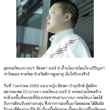
ลุยพระโขนงบางนา! 'อัยรดา' เบอร์ 12 ย้ำนโยบายโดนใจ แก้ปัญหา
'ค่าไฟแพง-ขาดโซลาร์-สวัสดิการสูงอายุ' มั่นใจปักธงชัวร์
.
วันที่ 7 มกราคม 2569 ร.ต.อ.หญิง อัยรดา บำรุงรักษ์ ผู้สมัคร
สส.กทม.เขต 23 (บางนา-พระโขนง) เบอร์ 12 พรรครวมไทยสร้าง
ชาติ ลงพื้นที่พบปะพี่น้องประชาชนย่านบางนา-พระโขนง โดยได้
รับการต้อนรับอย่างอบอุ่น ซึ่งจากการลงพื้นมาโดยตลอด ได้สัมผัส
ปัญหาที่ต้องเร่งแก้ไข คือ เรื่องเบี้ยผู้สูงอายุ เบี้ยคนพิการที่ไม่เพียงพอ