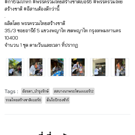
#กา6ไม่โกหก #พรรครวมไทยสร้างชาติเบอร์6 #พรรครวมไทย
สร้างชาติ #อีสานต้องดีกว่านี้
.
ผลิตโดย พรรครวมไทยสร้างชาติ
35/3 ซอยอารีย์ 5 แขวงพญาไท เขตพญาไท กรุงเทพมหานคร
10400
จำนวน 1 ชุด ตามวันและเวลา ที่ปรากฏ
Tags :
อัยรดา_บำรุงรักษ์
สสบางนาพระโขนงเบอร์12
รวมไทยสร้างชาติเบอร์6
มั่นใจปักธงชัวร์