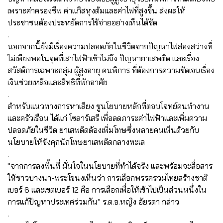
เพราะค่าครองชีพ ค่าแก๊สหุงต้มและค่าไฟที่สูงขึ้น ส่งผลให้
ประชาชนต้องประหยัดการใช้จ่ายอย่างเห็นได้ชัด
.
นอกจากนี้ยังมีเรื่องความปลอดภัยในชีวิตจากปัญหาไฟส่องสว่างที่
ไม่เพียงพอในจุดที่เสาไฟฟ้าเข้าไม่ถึง ปัญหายาเสพติด และเรื่อง
สวัสดิการเฉพาะกลุ่ม ผู้สูงอายุ คนพิการ ที่ต้องการความชัดเจนเรื่อง
เงินช่วยเหลือและสิทธิที่พักอาศัย
.
สำหรับแนวทางการหาเสียง ชูนโยบายหลักที่ตอบโจทย์คนทำงาน
และครัวเรือน ได้แก่ โซลาร์เสรี เพื่อลดภาระค่าไฟฟ้าและเพิ่มความ
ปลอดภัยในชีวิต ยาเสพติดต้องเพิ่มโทษซึ่งหลายคนเห็นด้วยกับ
นโยบายให้ขังคุกนักโทษยาเสพติดกลางทะเล
.
"จากการลงพื้นที่ มั่นใจในนโยบายที่ทำได้จริง และพร้อมจะสื่อสาร
ให้ชาวบางนา-พระโขนงเห็นว่า การเลือกพรรครวมไทยสร้างชาติ
เบอร์ 6 และเขตเบอร์ 12 คือ การเลือกเพื่อให้เข้าไปเป็นส่วนหนึ่งใน
การแก้ปัญหาประเทศร่วมกัน" ร.ต.อ.หญิง อัยรดา กล่าว
.