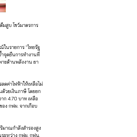
 เต็มสูบ โชว์มาตรการ
ษณ์ในรายการ "ไทยรัฐ
ำจุดยืนการทำงานที่
พาะด้านพลังงาน ยา
ดค่าไฟฟ้าให้เหลือไม่
นด้วยเงินภาษี โดยยก
าก 4.70 บาท เหลือ
ของ กฟผ. จากเกือบ
มีปริมาณกำลังสำรองสูง
นระหว่าง กฟผ. กฟน.