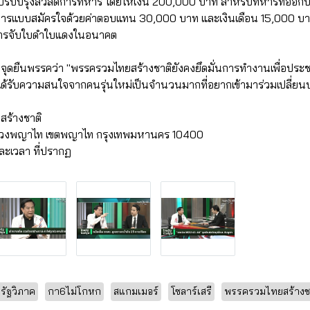
ปรับปรุงสวัสดิการทหาร โดยให้เงิน 200,000 บาท สำหรับทหารที่ออกปฏ
ารแบบสมัครใจด้วยค่าตอบแทน 30,000 บาท และเงินเดือน 15,000 บาท
การจับใบดำใบแดงในอนาคต
ึงจุดยืนพรรคว่า "พรรครวมไทยสร้างชาติยังคงยึดมั่นการทำงานเพื่อประช
าได้รับความสนใจจากคนรุ่นใหม่เป็นจำนวนมากที่อยากเข้ามาร่วมเปลี่ยน
สร้างชาติ
แขวงพญาไท เขตพญาไท กรุงเทพมหานคร 10400
ละเวลา ที่ปรากฏ
ีรัฐวิภาค
กา6ไม่โกหก
สแกมเมอร์
โซลาร์เสรี
พรรครวมไทยสร้างชา