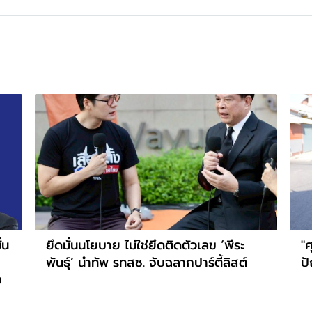
่น
ยึดมั่นนโยบาย ไม่ใช่ยึดติดตัวเลข ‘พีระ
"ศ
พันธุ์’ นำทัพ รทสช. จับฉลากปาร์ตี้ลิสต์
ป
บ