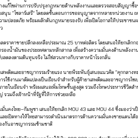
างแก้ไขผ่านการปรับปรุงกฎหมายด้านพลังงานและตรวจสอบสัญญาซื้อ
ับสนุน “โซลาร์เสรี” โดยลดขั้นตอนการขออนุญาตจากหลายหน่วยงาน เห
ามปลอดภัย พร้อมผลักดันกฎหมายรองรับ เพื่อเปิดโอกาสให้ประชาชนผล
าว
ป้าลดราคาขายปลีกลงเหลือประมาณ 25 บาทต่อลิตร โดยเสนอให้ยกเลิกกองท
ำรองน้ำมันของประเทศตามหลักสากล เพื่อสร้างความมั่นคงด้านพลังงานอย
ับลดลงตามต้นทุนจริง ไม่ใช่สวนทางกับราคาหน้าโรงกลั่น
สพติดและอาชญากรรมร้ายแรง นายพีระพันธุ์เสนอแนวคิด “คุกกลางทะ
การใช้งานมาดัดแปลงเป็นเรือนจำสำหรับผู้ค้ายาเสพติดและอาชญากรไซเบอ
ภายในเรือนจำ พร้อมเสนอเพิ่มโทษขั้นสูงสุด รวมถึงโทษประหารชีวิตสำหร
วมถึงเจ้าหน้าที่รัฐที่ให้การช่วยเหลือ
ั่นคงไทย–กัมพูชา เสนอให้ยกเลิก MOU 43 และ MOU 44 ซึ่งมองว่าเป
ละเปิดทางให้ไทยสามารถดำเนินมาตรการด้านความมั่นคงชายแดนได้อย่า
อป้องกันอาชญากรรมข้ามชาติ