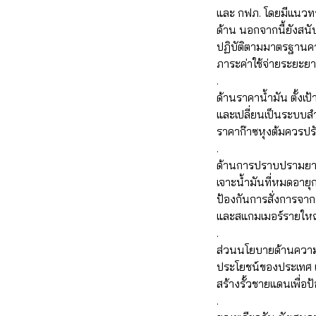
และ กฟภ. โดยมีแนวท
ด้าน นอกจากนี้ยังสน
ปฏิบัติตามมาตรฐานคว
ภาระค่าใช้จ่ายระยะย
.
ด้านราคาน้ำมัน ตั้งเ
และเปลี่ยนเป็นระบบส
ราคาก๊าซหุงต้มควรปร
.
ด้านการปราบปรามยาเ
เจาะน้ำมันที่หมดอายุ
ป้องกันการสั่งการจาก
และสแกมเมอร์รายใหญ่ ร
.
ส่วนนโยบายด้านความม
ประโยชน์ของประเทศ แ
สร้างรั้วชายแดนเพื่
.