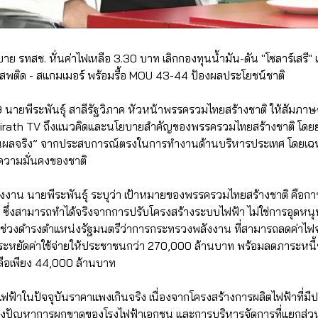
ยบาย รทสช. หั่นค่าไฟเหลือ 3.30 บาท เลิกกองทุนน้ำมัน-ดัน "โซลาร์เสรี"
พติด - สแกมเมอร์ พร้อมรื้อ MOU 43-44 ป้องผลประโยชน์ชาติ
9 นายพีระพันธุ์ สาลีรัฐวิภาค หัวหน้าพรรครวมไทยสร้างชาติ ให้สัมภา
hairath TV ถึงแนวคิดและนโยบายสำคัญของพรรครวมไทยสร้างชาติ โดยย้
 เห็นผลจริง” จากประสบการณ์ตรงในการทำงานด้านบริหารประเทศ โดยเฉ
ะความมั่นคงของชาติ
งาน นายพีระพันธุ์ ระบุว่า เป้าหมายของพรรครวมไทยสร้างชาติ คือการล
 ซึ่งสามารถทำได้จริงจากการปรับโครงสร้างระบบไฟฟ้า ไม่ใช่การอุดหนุ
ช่วงดำรงตำแหน่งรัฐมนตรีว่าการกระทรวงพลังงาน ที่สามารถลดค่าไฟจ
ะหยัดค่าใช้จ่ายให้ประชาชนกว่า 270,000 ล้านบาท พร้อมลดภาระหนี้
ือเพียง 44,000 ล้านบาท
ค่าไฟฟ้าในปัจจุบันราคาแพงเกินจริง เนื่องจากโครงสร้างการผลิตไฟฟ้าที่
ถึงปัญหาการผูกขาดของโรงไฟฟ้าเอกชน และการบริหารจัดการที่แยกส่ว