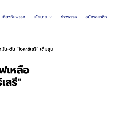
เกี่ยวกับพรรค
นโยบาย
ข่าวพรรค
สมัครสมาชิก
มัน-ดัน "โซลาร์เสรี" เต็มสูบ
ไฟเหลือ
เสรี"