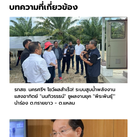
บทความที่เกี่ยวข้อง
รทสช. นครศรีฯ โชว์ผลสำเร็จ! ระบบสูบน้ำพลังงาน
แสงอาทิตย์ "นนทิวรรธน์" ชูผลงานยุค "พีระพันธุ์"'
นำร่อง ต.ทรายขาว - ต.แหลม