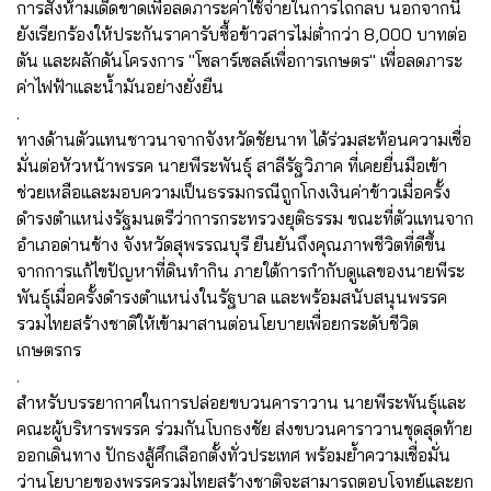
การสั่งห้ามเด็ดขาดเพื่อลดภาระค่าใช้จ่ายในการไถกลบ นอกจากนี้
ยังเรียกร้องให้ประกันราคารับซื้อข้าวสารไม่ต่ำกว่า 8,000 บาทต่อ
ตัน และผลักดันโครงการ "โซลาร์เซลล์เพื่อการเกษตร" เพื่อลดภาระ
ค่าไฟฟ้าและน้ำมันอย่างยั่งยืน
.
ทางด้านตัวแทนชาวนาจากจังหวัดชัยนาท ได้ร่วมสะท้อนความเชื่อ
มั่นต่อหัวหน้าพรรค นายพีระพันธุ์ สาลีรัฐวิภาค ที่เคยยื่นมือเข้า
ช่วยเหลือและมอบความเป็นธรรมกรณีถูกโกงเงินค่าข้าวเมื่อครั้ง
ดำรงตำแหน่งรัฐมนตรีว่าการกระทรวงยุติธรรม ขณะที่ตัวแทนจาก
อำเภอด่านช้าง จังหวัดสุพรรณบุรี ยืนยันถึงคุณภาพชีวิตที่ดีขึ้น
จากการแก้ไขปัญหาที่ดินทำกิน ภายใต้การกำกับดูแลของนายพีระ
พันธุ์เมื่อครั้งดำรงตำแหน่งในรัฐบาล และพร้อมสนับสนุนพรรค
รวมไทยสร้างชาติให้เข้ามาสานต่อนโยบายเพื่อยกระดับชีวิต
เกษตรกร
.
สำหรับบรรยากาศในการปล่อยขบวนคาราวาน นายพีระพันธุ์และ
คณะผู้บริหารพรรค ร่วมกันโบกธงชัย ส่งขบวนคาราวานชุดสุดท้าย
ออกเดินทาง ปักธงสู้ศึกเลือกตั้งทั่วประเทศ พร้อมย้ำความเชื่อมั่น
ว่านโยบายของพรรครวมไทยสร้างชาติจะสามารถตอบโจทย์และยก