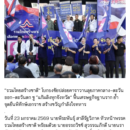
“รวมไทยสร้างชาติ” โบกธงชัยปล่อยคาราวานลุยภาคกลาง–ตะวัน
ออก–ตะวันตก ชู “แก้มลิงทุกจังหวัด” ฟื้นเศรษฐกิจฐานราก ย้ำ
จุดยืนพิทักษ์เอกราช สร้างขวัญกำลังใจทหาร
.
วันที่ 23 มกราคม 2569 นายพีระพันธุ์ สาลีรัฐวิภาค หัวหน้าพรรค
รวมไทยสร้างชาติ พร้อมด้วย นายอรรถวิชช์ สุวรรณภักดี นายนรา