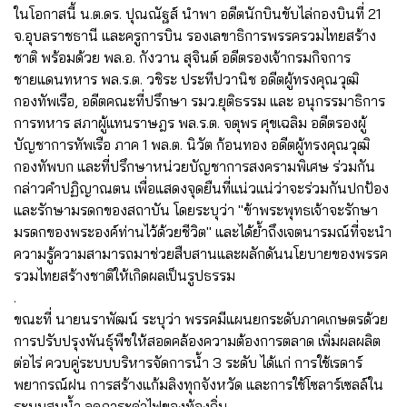
ในโอกาสนี้ น.ต.ดร. ปุณณัฐส์ นำพา อดีตนักบินขับไล่กองบินที่ 21
จ.อุบลราชธานี และครูการบิน รองเลขาธิการพรรครวมไทยสร้าง
ชาติ พร้อมด้วย พล.อ. กังวาน สุจินต์ อดีตรองเจ้ากรมกิจการ
ชายแดนทหาร พล.ร.ต. วชิระ ประทีปวานิช อดีตผู้ทรงคุณวุฒิ
กองทัพเรือ, อดีตคณะที่ปรึกษา รมว.ยุติธรรม และ อนุกรรมาธิการ
การทหาร สภาผู้แทนราษฎร พล.ร.ต. จตุพร ศุขเฉลิม อดีตรองผู้
บัญชาการทัพเรือ ภาค 1 พล.ต. นิวัต ก้อนทอง อดีตผู้ทรงคุณวุฒิ
กองทัพบก และที่ปรึกษาหน่วยบัญชาการสงครามพิเศษ ร่วมกัน
กล่าวคำปฏิญาณตน เพื่อแสดงจุดยืนที่แน่วแน่ว่าจะร่วมกันปกป้อง
และรักษามรดกของสถาบัน โดยระบุว่า "ข้าพระพุทธเจ้าจะรักษา
มรดกของพระองค์ท่านไว้ด้วยชีวิต" และได้ย้ำถึงเจตนารมณ์ที่จะนำ
ความรู้ความสามารถมาช่วยสืบสานและผลักดันนโยบายของพรรค
รวมไทยสร้างชาติให้เกิดผลเป็นรูปธรรม
.
ขณะที่ นายนราพัฒน์ ระบุว่า พรรคมีแผนยกระดับภาคเกษตรด้วย
การปรับปรุงพันธุ์พืชให้สอดคล้องความต้องการตลาด เพิ่มผลผลิต
ต่อไร่ ควบคู่ระบบบริหารจัดการน้ำ 3 ระดับ ได้แก่ การใช้เรดาร์
พยากรณ์ฝน การสร้างแก้มลิงทุกจังหวัด และการใช้โซลาร์เซลล์ใน
ระบบสูบน้ำ ลดภาระค่าไฟของท้องถิ่น