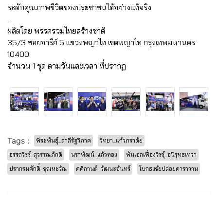
ระดับคุณภาพชีวิตของประชาชนได้อย่างแท้จริง
.
ผลิตโดย พรรครวมไทยสร้างชาติ
35/3 ซอยอารีย์ 5 แขวงพญาไท เขตพญาไท กรุงเทพมหานคร
10400
จำนวน 1 ชุด ตามวันและเวลา ที่ปรากฏ
Tags :
พีระพันธุ์_สาลีรัฐวิภาค
วิทยา_แก้วภราดัย
อรรถวิชช์_สุวรรณภักดี
นราพัฒน์_แก้วทอง
พันเอกเฟื่องวิชชุ์_อนิรุทธเทวา
ปรากรมศักดิ์_ชุณหะวัณ
ศศิกานต์_วัฒนะจันทร์
โบกธงชัยปล่อยคาราวาน