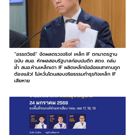
“อรรถวิชช์” งัดผลตรวจจริง! เหล็ก IF ตกมาตรฐาน
ฉบับ สมอ. หักผลสอบรัฐบาลก่อนปมตึก สตง. ถล่ม
ย้ำ สมอ.ห้ามเหล็กเตา IF ผลิตเหล็กข้ออ้อยเสาคานถูก
ต้องแล้ว! ไม่หวั่นโดนสอบจริยธรรมทำธุรกิจเหล็ก IF
เสียหาย