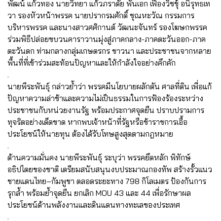
พัฒน์ แก้วทอง นายวิทยา แก้วภราดัย พันเอก เฟื่องวิชชุ์ อนิรุทธเท
วา รองหัวหน้าพรรค นายปรากรมศักดิ์ ชุณหะวัณ กรรมการ
บริหารพรรค และนางสาวศศิกานต์ วัฒนะจันทร์ รองโฆษกพรรค
ร่วมพิธีปล่อยขบวนคาราวานมุ่งสู่ภาคกลาง-ภาคตะวันออก-ภาค
ตะวันตก ท่ามกลางกลุ่มเกษตรกร ชาวนา และประชาชนจากหลาย
พื้นที่ที่เข้าร่วมสะท้อนปัญหาและให้กำลังใจอย่างคึกคัก
.
นายพีระพันธุ์ กล่าวย้ำว่า พรรคมีนโยบายผลักดัน ศาลที่ดิน เพื่อแก้
ปัญหาความล่าช้าและความไม่เป็นธรรมในการฟ้องร้องระหว่าง
ประชาชนกับหน่วยงานรัฐ พร้อมประกาศจุดยืน ปราบปรามการ
ทุจริตอย่างเด็ดขาด หากพบเจ้าหน้าที่รัฐหรือข้าราชการเอื้อ
ประโยชน์ให้นายทุน ต้องได้รับโทษสูงสุดตามกฎหมาย
.
ด้านความมั่นคง นายพีระพันธุ์ ระบุว่า พรรคยึดหลัก พิทักษ์
อธิปไตยของชาติ เตรียมสนับสนุนงบประมาณกองทัพ สร้างรั้วแนว
ชายแดนไทย–กัมพูชา ตลอดระยะทาง 798 กิโลเมตร ป้องกันการ
รุกล้ำ พร้อมย้ำจุดยืน ยกเลิก MOU 43 และ 44 เพื่อรักษาผล
ประโยชน์ด้านพลังงานและดินแดนทางทะเลของประเทศ
.