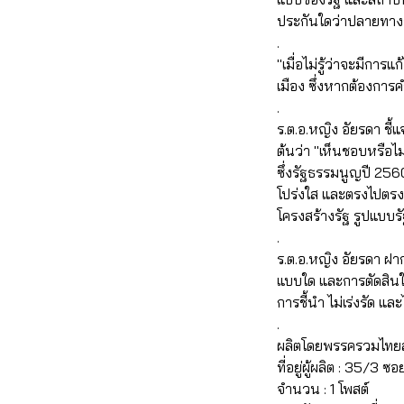
ประกันใดว่าปลายทางจ
.
"เมื่อไม่รู้ว่าจะมี
เมือง ซึ่งหากต้องการค
.
ร.ต.อ.หญิง อัยรดา ชี้
ต้นว่า "เห็นชอบหรือไ
ซึ่งรัฐธรรมนูญปี 256
โปร่งใส และตรงไปตรง
โครงสร้างรัฐ รูปแบบร
.
ร.ต.อ.หญิง อัยรดา ฝ
แบบใด และการตัดสินใจ
การชี้นำ ไม่เร่งรัด 
.
ผลิตโดยพรรครวมไทยส
ที่อยู่ผู้ผลิต : 35/
จำนวน : 1 โพสต์