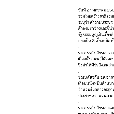
วันที่ 27 มกราคม 256
รวมไทยสร้างชาติ (รท
ระบุว่า คำถามประชามต
ลักษณะกว้างและชี้นำ 
รัฐธรรมนูญเป็นเรื่อ
ออกเป็น 3 เรื่องหลัก
.
ร.ต.อ.หญิง อัยรดา ระ
เลือกตั้ง (กกต.)ได้อ
จึงทำให้มีข้อสังเกตว่
.
ขณะเดียวกัน ร.ต.อ.หญ
เกือบหนึ่งหมื่นล้านบา
จำนวนดังกล่าวจะถูกนำ
ประชาชนจำนวนมาก
.
ร.ต.อ.หญิง อัยรดา แ
แบบของรัฐ และสถาบันพ