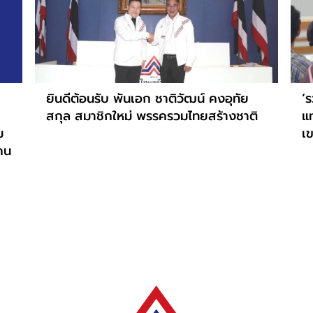
ยินดีต้อนรับ พันเอก ชาติวัฒน์ คงอุทัย
‘ร
สกุล สมาชิกใหม่ พรรครวมไทยสร้างชาติ
แ
ม
เ
กคน