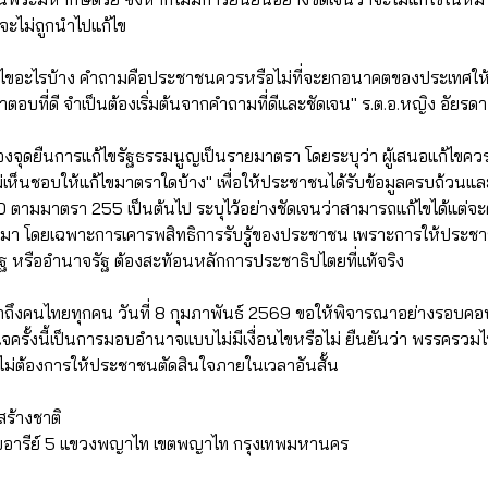
ะไม่ถูกนำไปแก้ไข
การแก้ไขอะไรบ้าง คำถามคือประชาชนควรหรือไม่ที่จะยกอนาคตของประเทศ
ำตอบที่ดี จำเป็นต้องเริ่มต้นจากคำถามที่ดีและชัดเจน" ร.ต.อ.หญิง อัยรดา
แจงจุดยืนการแก้ไขรัฐธรรมนูญเป็นรายมาตรา โดยระบุว่า ผู้เสนอแก้ไขควรร
ม่เห็นชอบให้แก้ไขมาตราใดบ้าง" เพื่อให้ประชาชนได้รับข้อมูลครบถ้วนแ
0 ตามมาตรา 255 เป็นต้นไป ระบุไว้อย่างชัดเจนว่าสามารถแก้ไขได้แต่จ
มา โดยเฉพาะการเคารพสิทธิการรับรู้ของประชาชน เพราะการให้ประชาช
ัฐ หรืออำนาจรัฐ ต้องสะท้อนหลักการประชาธิปไตยที่แท้จริง
ากถึงคนไทยทุกคน วันที่ 8 กุมภาพันธ์ 2569 ขอให้พิจารณาอย่างรอบค
ครั้งนี้เป็นการมอบอำนาจแบบไม่มีเงื่อนไขหรือไม่ ยืนยันว่า พรรครวมไ
และไม่ต้องการให้ประชาชนตัดสินใจภายในเวลาอันสั้น
ร้างชาติ
3 ซอยอารีย์ 5 แขวงพญาไท เขตพญาไท กรุงเทพมหานคร