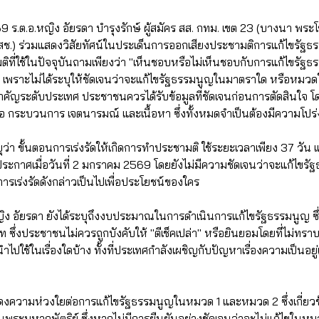
9 ร.ต.อ.หญิง อัยรดา บำรุงรักษ์ ผู้สมัคร สส. กทม. เขต 23 (บางนา พระ
สช.) ร่วมแสดงวิสัยทัศน์ในประเด็นการออกเสียงประชามติการแก้ไขรัฐธ
ิที่ใช้ในปัจจุบันถามเพียงว่า "เห็นชอบหรือไม่เห็นชอบกับการแก้ไขรัฐธร
เพราะไม่ได้ระบุให้ชัดเจนว่าจะแก้ไขรัฐธรรมนูญในมาตราใด หรือหมวดใดบ
งสำคัญระดับประเทศ ประชาชนควรได้รับข้อมูลที่ชัดเจนก่อนการตัดสินใ
 คือ กระบวนการ เจตนารมณ์ และเนื้อหา ซึ่งทั้งหมดจำเป็นต้องมีความโ
บุว่า ขั้นตอนการเร่งรัดให้เกิดการทำประชามติ ใช้ระยะเวลาเพียง 37 
อกประกาศเมื่อวันที่ 2 มกราคม 2569 โดยยังไม่มีความชัดเจนว่าจะแก้ไข
าการเร่งรัดดังกล่าวเป็นไปเพื่อประโยชน์ของใคร
ิง อัยรดา ยังได้ระบุถึงงบประมาณในการดำเนินการแก้ไขรัฐธรรมนูญ ซึ่
ท ซึ่งประชาชนไม่ควรถูกบังคับให้ "ตีเช็คเปล่า" หรือยินยอมโดยที่ไม่ทรา
ไปใช้ในเรื่องใดบ้าง ทั้งที่ประเทศกำลังเผชิญกับปัญหาเรื่องความเป็นอ
สดงความห่วงใยต่อการแก้ไขรัฐธรรมนูญในหมวด 1 และหมวด 2 ซึ่งเกี่ย
ระมหากษัตริย์ ซึ่งหากไม่มีการยืนยันอย่างชัดเจนว่าจะไม่แก้ไขในหม