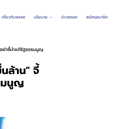
เกี่ยวกับพรรค
นโยบาย
ข่าวพรรค
สมัครสมาชิก
 อย่าชี้นำแก้รัฐธรรมนูญ
นล้าน" จี้
รรมนูญ