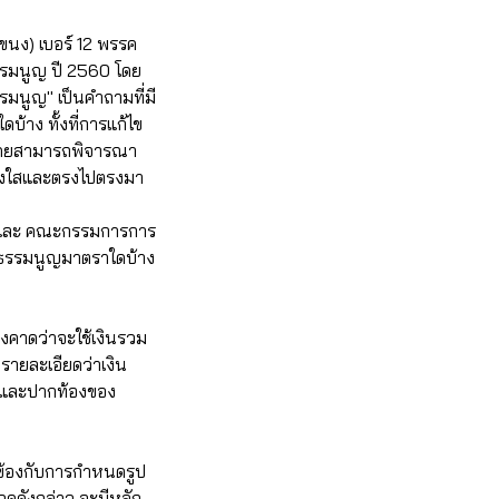
โขนง) เบอร์ 12 พรรค
รรมนูญ ปี 2560 โดย
รมนูญ" เป็นคำถามที่มี
้าง ทั้งที่การแก้ไข
จ โดยสามารถพิจารณา
ปร่งใสและตรงไปตรงมา
วัน และ คณะกรรมการการ
รัฐธรรมนูญมาตราใดบ้าง
งคาดว่าจะใช้เงินรวม
บรายละเอียดว่าเงิน
ยู่และปากท้องของ
วข้องกับการกำหนดรูป
วดดังกล่าว จะมีหลัก