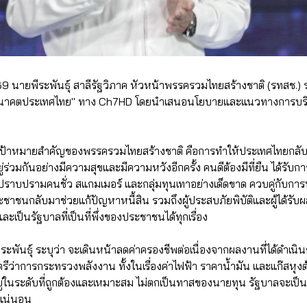
9 นายพีระพันธุ์ สาลีรัฐวิภาค หัวหน้าพรรครวมไทยสร้างชาติ (รทสช.) ร
นำ อนาคตประเทศไทย" ทาง Ch7HD โดยนำเสนอนโยบายและแนวทางการบ
่า เป้าหมายสำคัญของพรรครวมไทยสร้างชาติ คือการทำให้ประเทศไทยกลั
่วมกันอย่างมีความสุขและมีความหวังอีกครั้ง คนดีต้องมีที่ยืน ได้รับ
าปราบปรามคนชั่ว สแกมเมอร์ และกลุ่มทุนเทาอย่างเด็ดขาด ควบคู่กับก
ชาชนกลับมาช่วยแก้ปัญหาหนี้สิน รวมถึงผู้ประสบภัยพิบัติและผู้ได้รั
ป็นรัฐบาลที่เป็นที่พึ่งของประชาชนได้ทุกเรื่อง
ระพันธุ์ ระบุว่า จะเดินหน้าลดค่าครองชีพต่อเนื่องจากผลงานที่ได้ดำเนิ
รีว่าการกระทรวงพลังงาน ทั้งในเรื่องค่าไฟฟ้า ราคาน้ำมัน และแก๊สหุงต
่ในระดับที่ถูกต้องและเหมาะสม ไม่ตกเป็นทาสของนายทุน รัฐบาลจะเป็นท
างแน่นอน