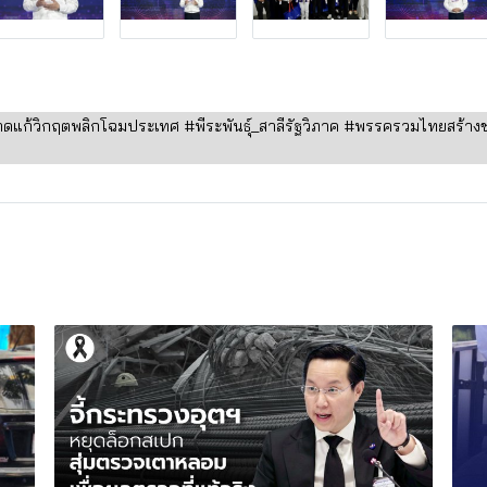
ดแก้วิกฤตพลิกโฉมประเทศ #พีระพันธุ์_สาลีรัฐวิภาค #พรรครวมไทยสร้าง