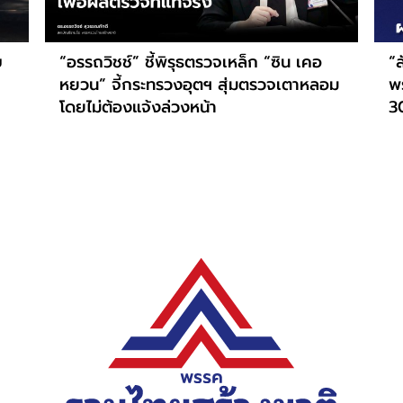
บ
“อรรถวิชช์” ชี้พิรุธตรวจเหล็ก “ซิน เคอ
“ส
หยวน” จี้กระทรวงอุตฯ สุ่มตรวจเตาหลอม
พ
โดยไม่ต้องแจ้งล่วงหน้า
3