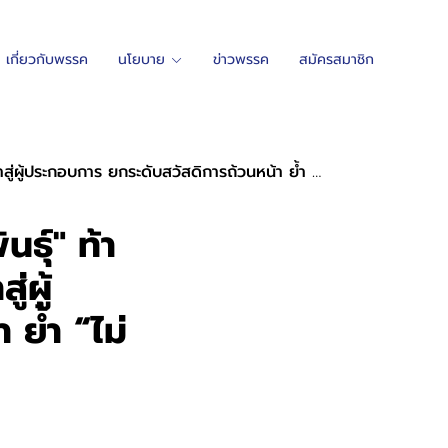
เกี่ยวกับพรรค
นโยบาย
ข่าวพรรค
สมัครสมาชิก
ร ยกระดับสวัสดิการถ้วนหน้า ย้ำ “ไม่ทิ้งใครไว้เบื้องหลัง”
นธุ์" ท้า
่ผู้
ย้ำ “ไม่