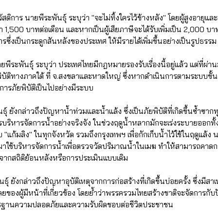
ิการ นายพีระพันธุ์ ระบุว่า "จะไม่ทิ้งใครไว้ข้างหลัง" โดยผู้สูงอายุและ
า 1,500 บาทต่อเดือน และหากเป็นผู้เสียภาษีจะได้รับเพิ่มเป็น 2,000 บา
ึ่งเป็นกระดูกสันหลังของประเทศ ให้มีรายได้เพิ่มขึ้นอย่างเป็นรูปธรรม
ายพีระพันธุ์ ระบุว่า ประเทศไทยมีกฎหมายรองรับเรื่องนี้อยู่แล้ว แต่ที่ผ่า
บัติทางภาคใต้ ที่ จ.สงขลาและหาดใหญ่ ซึ่งหากดำเนินการตามระบบขั้นต
การภัยพิบัติเป็นไปอย่างมีระบบ
์ ยังกล่าวถึงปัญหาน้ำท่วมและน้ำแล้ง ซึ่งเป็นภัยพิบัติที่เกิดขึ้นซ้ำซากท
บริหารจัดการน้ำอย่างจริงจัง ในช่วงฤดูน้ำหลากมักจะเร่งระบายออกทั้
 "แก้มลิง" ในทุกจังหวัด รวมถึงกรุงเทพฯ เพื่อกักเก็บน้ำไว้ใช้ในฤดูแล้ง
มาใช้บริหารจัดการน้ำเพื่อตรวจวัดปริมาณน้ำในเมฆ ทำให้สามารถคา
ลจากสถิติย้อนหลังหรือการประเมินแบบเดิม
ธุ์ ยังกล่าวถึงปัญหาอุบัติเหตุจากการก่อสร้างที่เกิดขึ้นบ่อยครั้ง ซึ่งมี
องผู้มีหน้าที่เกี่ยวข้อง โดยย้ำว่าพรรครวมไทยสร้างชาติจะจัดการกับ
าตรฐานความปลอดภัยและความรับผิดชอบต่อชีวิตประชาชน