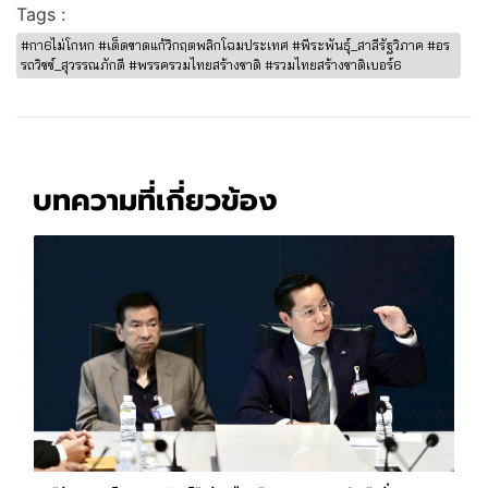
Tags :
#กา6ไม่โกหก #เด็ดขาดแก้วิกฤตพลิกโฉมประเทศ #พีระพันธุ์_สาลีรัฐวิภาค #อร
รถวิชช์_สุวรรณภักดี #พรรครวมไทยสร้างชาติ #รวมไทยสร้างชาติเบอร์6
บทความที่เกี่ยวข้อง