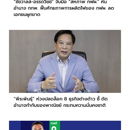
“ชัชวาลล์-อรรถวิชช์” จับมือ “สหภาพ กฟผ.” หั่น
อำนาจ กกพ. ฟื้นศักยภาพการผลิตไฟของ กฟผ. ลด
เอกชนผูกขาด
“พีระพันธุ์” ห่วงปลดล็อก 8 ธุรกิจต่างด้าว ชี้ ตัด
อำนาจกำกับของพาณิชย์ กระทบความมั่นคงชาติ