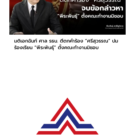
มติเอกฉันท์ ศาล รธน. ตีตกคำร้อง “ศรีสุวรรณ” ปม
ร้องเรียน “พีระพันธุ์” ตั้งคณะทำงานมิชอบ