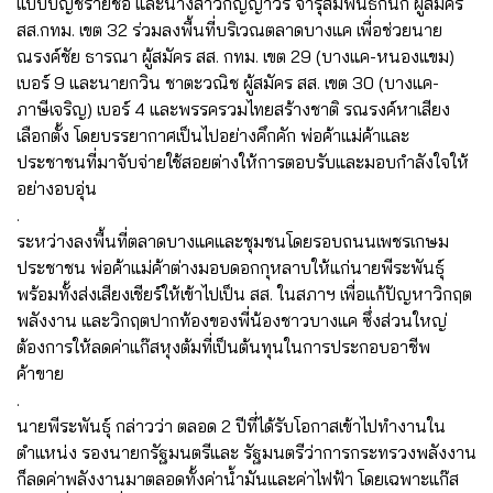
แบบบัญชีรายชื่อ และนางสาวกัญญาวีร์ จารุสัมพันธ์กนก ผู้สมัคร
สส.กทม. เขต 32 ร่วมลงพื้นที่บริเวณตลาดบางแค เพื่อช่วยนาย
ณรงค์ชัย ธารณา ผู้สมัคร สส. กทม. เขต 29 (บางแค-หนองแขม)
เบอร์ 9 และนายกวิน ชาตะวณิช ผู้สมัคร สส. เขต 30 (บางแค-
ภาษีเจริญ) เบอร์ 4 และพรรครวมไทยสร้างชาติ รณรงค์หาเสียง
เลือกตั้ง โดยบรรยากาศเป็นไปอย่างคึกคัก พ่อค้าแม่ค้าและ
ประชาชนที่มาจับจ่ายใช้สอยต่างให้การตอบรับและมอบกำลังใจให้
อย่างอบอุ่น
.
ระหว่างลงพื้นที่ตลาดบางแคและชุมชนโดยรอบถนนเพชรเกษม
ประชาชน พ่อค้าแม่ค้าต่างมอบดอกกุหลาบให้แก่นายพีระพันธุ์
พร้อมทั้งส่งเสียงเชียร์ให้เข้าไปเป็น สส. ในสภาฯ เพื่อแก้ปัญหาวิกฤต
พลังงาน และวิกฤตปากท้องของพี่น้องชาวบางแค ซึ่งส่วนใหญ่
ต้องการให้ลดค่าแก๊สหุงต้มที่เป็นต้นทุนในการประกอบอาชีพ
ค้าขาย
.
นายพีระพันธุ์ กล่าวว่า ตลอด 2 ปีที่ได้รับโอกาสเข้าไปทำงานใน
ตำแหน่ง รองนายกรัฐมนตรีและ รัฐมนตรีว่าการกระทรวงพลังงาน
ก็ลดค่าพลังงานมาตลอดทั้งค่าน้ำมันและค่าไฟฟ้า โดยเฉพาะแก๊ส