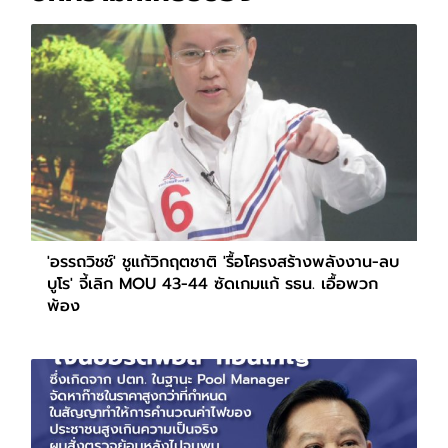
'อรรถวิชช์' ชูแก้วิกฤตชาติ 'รื้อโครงสร้างพลังงาน-ลบ
บูโร' จี้เลิก MOU 43-44 ซัดเกมแก้ รธน. เอื้อพวก
พ้อง