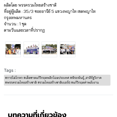
ผลิตโดย พรรครวมไทยสร้างชาติ
ที่อยู่ผู้ผลิต : 35/3 ซอยอารีย์ 5 แขวงพญาไท เขตพญาไท
กรุงเทพมหานคร
จำนวน : 1 ชุด
ตามวันและเวลาที่ปรากฏ
Tags :
#กา6ไม่โกหก #เด็ดขาดแก้วิกฤตพลิกโฉมประเทศ #พีระพันธุ์_สาลีรัฐวิภาค
#พรรครวมไทยสร้างชาติ #รวมไทยสร้างชาติเบอร์6 #แก้วิกฤตค่าพลังงาน
บทความที่เกี่ยวข้อง