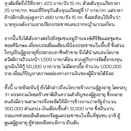
หุงต้มที่ตรึงไว้ที่ราคา 423 บาท/ถัง 15 กก. ด้วยต้นทุนแก๊สราคา
25 บาท/กก. ขณะที่ปัจจุบันต้นทุนแก๊สอยู่ที่ 17 บาท/กก. แต่ราคา
ค้าปลีกกลับพุ่งสูงกว่า 480 บาท/ถัง 15 กก. ซึ่งสะท้อนให้เห็นว่า
นายทุนพลังงานเอาเปรียบประชาชนคนรากหญ้ามากแค่ไหน
.
จากนั้นจึงได้เดินทางต่อไปยังชุมชนหมู่บ้านพงษ์ศิริชัยและชุมชน
ซอยศิริเกษม เพื่อพบปะเยี่ยมเยียนพี่น้องประชาชนในพื้นที่ ซึ่งส่วน
ใหญ่เป็นผู้สูงอายุที่ประกอบอาชีพค้าขาย จึงได้นำเสนอนโยบาย
สวัสดิการถ้วนหน้า 1,500 บาท/เดือน ควบคู่กับการจัดตั้งกองทุน
ฉุกเฉินให้กู้ 50,000 บาท/ราย ไม่มีดอกเบี้ย จำนวน 1,000,000
ราย เพื่อแก้ปัญหาสภาพคล่องทางการเงินของผู้มีรายได้น้อย
.
ทั้งนี้ นายพีระพันธุ์ ยังได้กล่าวถึงนโยบายจ้างงานผู้สูงอายุ โดยระบุ
ว่า พรรครวมไทยสร้างชาติเห็นความสำคัญของผู้สูงอายุ ซึ่งหลาย
คนยังมีความสามารถจึงจะจัดให้มีการจ้างงานภาครัฐจำนวน
300,000 ตำแหน่ง เงินเดือนขั้นต่ำ 12,000 บาท ซึ่งเป็นงาน
ประเภทช่วยเหลือสังคมหรือดูแลประชาชนในพื้นที่ชุมชน อาทิ ผู้
ดูแลผู้สูงอายุ ผู้ช่วยเหลือคนพิการ เป็นต้น
.