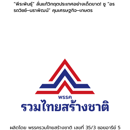
“พีระพันธุ์” ลั่นแก้วิกฤตประเทศอย่างเด็ดขาด! ชู “อร
รถวิชช์–นราพัฒน์” คุมเศรษฐกิจ–เกษตร
ผลิตโดย พรรครวมไทยสร้างชาติ เลขที่ 35/3 ซอยอารีย์ 5