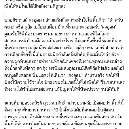
เพื่อให้คนไทยได้ใช้พลังงานที่ถูกลง
.
นายชัชวาลล์ คงอุดม กล่าวเสริมถึงความมั่นใจในพื้นที่ว่า “สำหรับ
เขตบางซื่อ-ดุสิต เปรียบเสมือนบ้านที่ผมและครอบครัว ‘คงอุดม’
ดูแลรับใช้พี่น้องประชาชนมาอย่างยาวนานตลอดชีวิต ไม่ว่า
สถานการณ์บ้านเมืองจะเป็นอย่างไร เราไม่เคยทิ้งพื้นที่ ขณะที่นาย
ชื่นชอบ คงอุดม ผู้สมัคร สส.เขตบางซื่อ - ดุสิต กทม. เบอร์ 4 กล่าวว่า
การเลือกตั้งครั้งนี้เป็นการผนึกกำลังครั้งสำคัญที่ผมมั่นใจว่า ด้วย
ความผูกพันและการทำงานที่ต่อเนื่องของทีมงานทุกคน และกล่าว
ทั้งน้ำตาถึงพี่สาว สก.กุ้ง พรพิมล คงอุดม แม้เสียชีวิตไปแล้ว แต่ยังมี
คนพูดถึงตลอด นั่นแสดงให้เห็นว่า "คงอุดม" ทำงานจริง ขอให้พี่
น้องให้ความไว้วางใจ ปักธงชนะในเขตนี้ให้ได้ เพื่อให้ ‘ชื่นชอบ’ และ
ทีมงานได้เข้าไปสานต่องาน แก้ปัญหาให้พี่น้องประชาชนได้ทันที
.
ขณะที่นายอรรถวิชช์ สุวรรณภักดี กล่าวปราศรัย เปิดเผยว่า พื้นที่นี้
มีความผูกพันยาวนานกว่า 19 ปี ตั้งแต่สมัยที่ตนเคยเป็นผู้แทน
ราษฎร จนมาถึงสมัยของ นายชื่นชอบ คงอุดม และทีมงาน สก. ใน
พื้นที่ ก็ทำงานร่วมกันมาอย่างต่อเนื่อง ทีมงานชุดนี้ไม่เคยห่างหาย