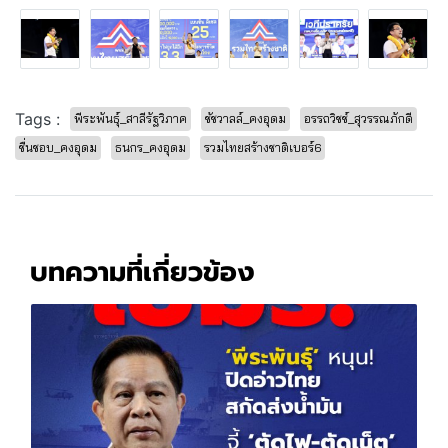
Tags :
พีระพันธุ์_สาลีรัฐวิภาค
ชัชวาลล์_คงอุดม
อรรถวิชช์_สุวรรณภักดี
ชื่นชอบ_คงอุดม
ธนกร_คงอุดม
รวมไทยสร้างชาติเบอร์6
บทความที่เกี่ยวข้อง