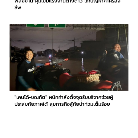
พลังงาน-คุมเข้มแรงงานต่างด้าว แก้ปัญหาค่าครอง
ชีพ
"เคนโด้-ชณทัต" ผนึกกำลังตั้งจุดรับบริจาคช่วยผู้
ประสบภัยภาคใต้ ลุยภารกิจสู้ภัยน้ำท่วมเต็มร้อย