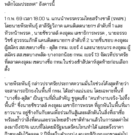
พลิกโฉมประเทศ” อังคารนี้
.
1 ก.พ. 69 เวลา 18.00 น. แกนนำพรรครวมไทยสร้างชาติ (รทสช.)
โดยนายพีระพันธุ์ สาลีรัฐวิภาค แคนดิเดตนายกฯ ลำดับที่ 1 และ
หัวหน้าพรรค , นายชัชวาลล์ คงอุดม เลขาธิการพรรค , นายอรรถ
วิชช์ สุวรรณภักดี แคนดิเดตนายกฯ ลำดับที่ 2 นายชื่นชอบ คงอุดม
ผู้สมัคร สส.เขตบางซื่อ - ดุสิต กทม. เบอร์ 4 และนายธนกร คงอุดม ผู้
สมัคร สส.เขตบางพลัด-บางกอกน้อย กทม. เบอร์ 13 จัดเวทีปราศรัย
ที่ตลาดคงอุดม เขตบางซื่อ กทม.ในช่วงเข้าสัปดาห์สุดท้ายก่อนเลือก
ตั้ง
.
นายพีระพันธุ์ กล่าวปราศรัยประกาศความมั่นใจช่วงโค้งสุดท้ายว่า
จะสามารถปักธงในพื้นที่ กทม. ได้อย่างแน่นอน โดยเฉพาะพื้นที่
“บางซื่อ-ดุสิต” เป็นฐานที่มั่นสำคัญ ชูจุดแข็ง “คนทำงานจริง-ไม่ทิ้ง
พื้นที่” ซึ่งนายชัชวาลล์ คงอุดม เลขาธิการพรรค ที่ผูกพันในพื้นที่มา
ยาวนาน อยู่ข้างกันกับตนเพื่อร่วมกันสู้และผลักดันในสิ่งที่เราเชื่อ
พร้อมย้ำว่าสิ่งที่ตนและรวมไทยสร้างชาติทำมาแล้วในการลดค่าไฟ
ลงมาถึง16% แบบที่ไม่เคยมีรัฐมนตรีคนไหนทำได้ และตรึงราคา
ก๊าซหุงต้มไว้ตลอด 2 ปีที่อยู่ในตำแหน่ง ตนจะสู้กับทุนผูกขาดต่อไป