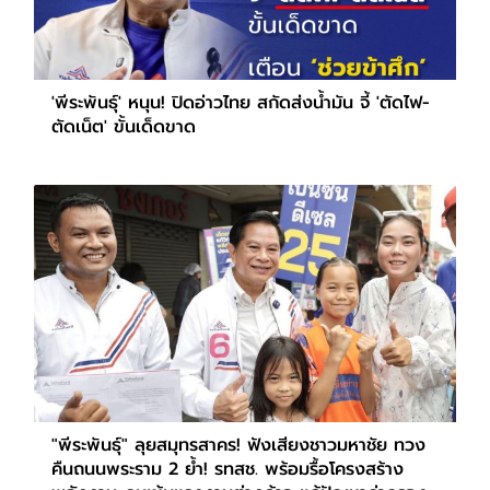
'พีระพันธุ์' หนุน! ปิดอ่าวไทย สกัดส่งน้ำมัน จี้ 'ตัดไฟ-
ตัดเน็ต' ขั้นเด็ดขาด
"พีระพันธุ์" ลุยสมุทรสาคร! ฟังเสียงชาวมหาชัย ทวง
คืนถนนพระราม 2 ย้ำ! รทสช. พร้อมรื้อโครงสร้าง