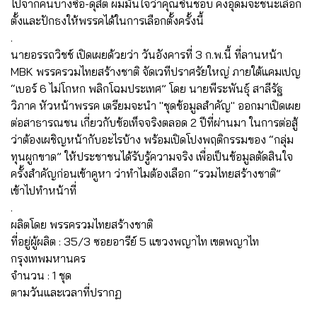
ไปจากคนบางซื่อ-ดุสิต ผมมั่นใจว่าคุณชื่นชอบ คงอุดมจะชนะเลือก
ตั้งและปักธงให้พรรคได้ในการเลือกตั้งครั้งนี้
.
นายอรรถวิชช์ เปิดเผยด้วยว่า วันอังคารที่ 3 ก.พ.นี้ ที่ลานหน้า
MBK พรรครวมไทยสร้างชาติ จัดเวทีปราศรัยใหญ่ ภายใต้แคมเปญ
“เบอร์ 6 ไม่โกหก พลิกโฉมประเทศ” โดย นายพีระพันธุ์ สาลีรัฐ
วิภาค หัวหน้าพรรค เตรียมจะนำ "ชุดข้อมูลสำคัญ" ออกมาเปิดเผย
ต่อสาธารณชน เกี่ยวกับข้อเท็จจริงตลอด 2 ปีที่ผ่านมา ในการต่อสู้
ว่าต้องเผชิญหน้ากับอะไรบ้าง พร้อมเปิดโปงพฤติกรรมของ “กลุ่ม
ทุนผูกขาด” ให้ประชาชนได้รับรู้ความจริง เพื่อเป็นข้อมูลตัดสินใจ
ครั้งสำคัญก่อนเข้าคูหา ว่าทำไมต้องเลือก “รวมไทยสร้างชาติ”
เข้าไปทำหน้าที่
.
ผลิตโดย พรรครวมไทยสร้างชาติ
ที่อยู่ผู้ผลิต : 35/3 ซอยอารีย์ 5 แขวงพญาไท เขตพญาไท
กรุงเทพมหานคร
จำนวน : 1 ชุด
ตามวันและเวลาที่ปรากฏ