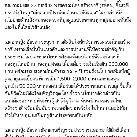
สส. กทม. เขต 23 เบอร์ 12 พรรครวมไทยสร้างชาติ (รทสช.) ขึ้นเวที
ปราศรัยใหญ่ "เลือกเบอร์ 6 เลือกกำหนดชีวิตเอง" โดยกล่าวถึง
นโยบายด้านสังคมของพรรคที่มุ่งดูแลประชาชนทุกกลุ่มอย่างทั่วถึง
และไม่ทิ้งใครไว้ข้างหลัง
.
ร.ต.อ.หญิง อัยรดา ระบุว่า การตัดสินใจเข้าร่วมพรรครวมไทยสร้าง
ชาติ เพราะเชื่อมั่นในแนวคิดและการทำงานที่ให้ความสำคัญกับ
ประชาชน โดยเฉพาะนโยบายสังคมที่ตอบโจทย์ชีวิตจริง อาทิ
กองทุนไทยบ้าน กองทุนพ่อแม่เลี้ยงเดี่ยว วงเงินเริ่มต้น 300,000
บาท พร้อมระยะเวลาผ่อนชำระยาว 18 ปี รวมถึงนโยบายเพิ่มเบี้ยผู้
สูงอายุและเบี้ยคนพิการเป็น 1,500–2,000 บาท และกองทุน
ฉุกเฉิน 50,000 บาทต่อคน เพื่อช่วยให้ประชาชนสามารถลุกขึ้นตั้ง
ต้นชีวิตใหม่ได้เมื่อเผชิญวิกฤต โดยย้ำว่า นโยบายดังกล่าวเป็น
แนวคิดของ นายพีระพันธุ์ สาลีรัฐวิภาค หัวหน้าพรรครวมไทย
สร้างชาติ พร้อมยืนยันว่าพรรคมีความจริงใจ ไม่โกหก และไม่ก้ม
หัวให้นายทุน แต่ยืนอยู่ข้างประชาชนเป็นหลัก
.
ร.ต.อ.หญิง อัยรดา ยังกล่าวเชิญชวนประชาชนออกมาใช้สิทธิเลือก