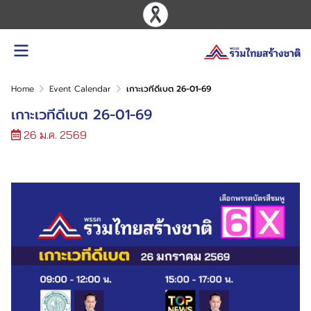
Home
Event Calendar
เกาะเวทีดีเบต 26-01-69
เกาะเวทีดีเบต 26-01-69
26 ม.ค. 2569