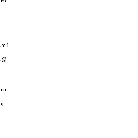
mum 1
mum 1
ัติ
mum 1
าย