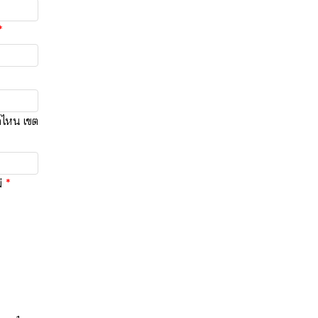
ดไหน เขต
่