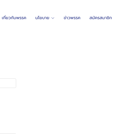
เกี่ยวกับพรรค
นโยบาย
ข่าวพรรค
สมัครสมาชิก
รครวมไทยสร้างชาติ