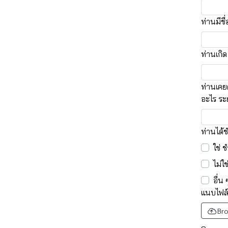
ท่านมีชื
ท่านเกิด
ท่านเคย
อะไร ระ
ท่านได้ช
ใช่ 
ไม่ใ
อื่น 
แนบไฟล์
Bro