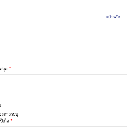
หน้าหลัก
ความจำนงเป็นผู้สมัคร สส. พร
สกุล
ง
้องการระบุ
ปีเกิด