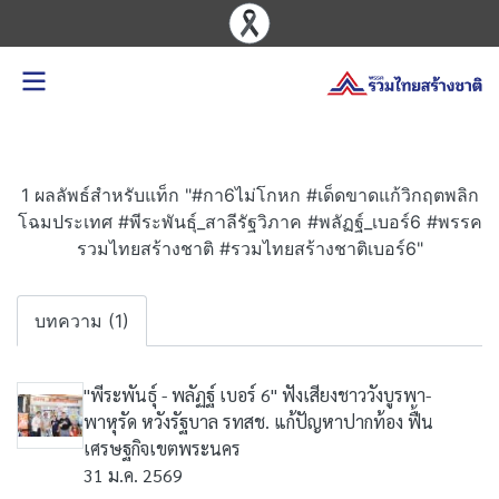
1 ผลลัพธ์สำหรับแท็ก "#กา6ไม่โกหก #เด็ดขาดแก้วิกฤตพลิก
โฉมประเทศ #พีระพันธุ์_สาลีรัฐวิภาค #พลัฏฐ์_เบอร์6 #พรรค
รวมไทยสร้างชาติ #รวมไทยสร้างชาติเบอร์6"
บทความ (1)
"พีระพันธุ์ - พลัฏฐ์ เบอร์ 6" ฟังเสียงชาววังบูรพา-
พาหุรัด หวังรัฐบาล รทสช. แก้ปัญหาปากท้อง ฟื้น
เศรษฐกิจเขตพระนคร
31 ม.ค. 2569