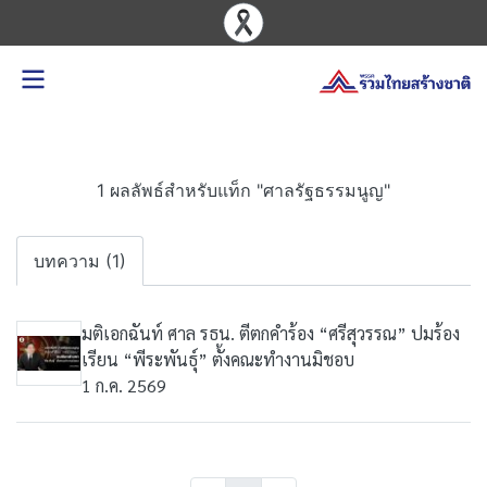
1 ผลลัพธ์สำหรับแท็ก "ศาลรัฐธรรมนูญ"
บทความ (1)
มติเอกฉันท์ ศาล รธน. ตีตกคำร้อง “ศรีสุวรรณ” ปมร้อง
เรียน “พีระพันธุ์” ตั้งคณะทำงานมิชอบ
1 ก.ค. 2569