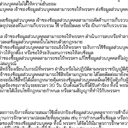
ูลส่วนบุคคลไม่ได้ให้ความยินยอม
นบุคคล เจ้าของข้อมูลส่วนบุคคลสามารถขอให้พรรคฯ ส่งข้อมูลส่วนบุคคลไ
เผยข้อมูลส่วนบุคคล เจ้าของข้อมูลส่วนบุคคลสามารถคัดค้านการเก็บรวบรว
ประสงค์ในการเก็บรวบรวม ใช้ หรือเปิดเผย หรือ เป็นการเก็บรวบรวม ใช้ 
ล เจ้าของข้อมูลส่วนบุคคลสามารถขอให้พรรคฯ ดำเนินการลบหรือทำลายข้
มวลผลข้อมูลส่วนบุคคลนั้นไม่ชอบด้วยกฎหมาย
ล เจ้าของข้อมูลส่วนบุคคลสามารถแจ้งให้พรรคฯ ระงับการใช้ข้อมูลส่ว
กล่าวให้ถูกต้อง หรือขอให้ระงับแทนการขอให้ลบข้อมูล
จ้าของข้อมูลส่วนบุคคลสามารถขอให้พรรคฯ แก้ไขข้อมูลส่วนบุคคลที่ไม่ถูกต
ไม่สมบูรณ์
ีสิทธิร้องเรียนในกรณีที่พรรคฯ ฝ่าฝืนหรือไม่ปฏิบัติตามพระราชบัญญัติค
้าของข้อมูลส่วนบุคคลสามารถใช้สิทธิตามกฎหมาย ได้โดยติดต่อมายังพร
เริ่มใช้สิทธิได้เมื่อกฎหมายคุ้มครองข้อมูลส่วนบุคคลมีผลใช้บังคับกับผ
ูลร้องขอภายในระยะเวลา 30 วัน นับตั้งแต่วันที่ได้รับคำร้อง ทั้งนี้ 
คลภายใต้เงื่อนไขที่กฎหมายกำหนด หรือตามสัญญาที่ทำไว้กับพรรคฯ
บริหารที่เหมาะสมมาใช้เพื่อปกป้องข้อมูลส่วนบุคคลจากการเข้าถึงใช
การรักษาความปลอดภัยที่เหมาะสม เช่น การกำหนดชั้นข้อมูล หรือการจำก
บุคคลของเจ้าของข้อมูลส่วนบุคคล ทั้งนี้ พรรคฯ ได้จัดให้มีมาตรการรักษา