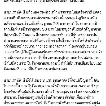
โลก พร้อมสกัดล้งต่างชาติ ฮั้วกดราคา ลักลอบสวมสิทธิ์
.
นายนราพัฒน์ แก้วทอง รองหัวหน้าพรรครวมไทยสร้างชาติ แสดง
ความเห็นถึงสถานการณ์ราคามะพร้าวน้ำหอมเผชิญวิกฤตหนัก
หลังราคาผลผลิตเหลือเพียงลูกละ 2-3 บาท ตกต่ำในรอบหลายปี
จากเดิมที่เคยมีราคาลูกละ 30 บาท โดยระบุว่า ต้นตอสำคัญมาจาก
ปัญหาสินค้าล้นตลาดที่ประจวบเหมาะกับการที่ผู้ประกอบการไม่
สามารถขยายตลาดได้ทันท่วงที อย่างไรก็ตามประเด็นที่น่ากังวลยิ่ง
กว่าคืออาจมีกระบวนการ ‘รวมหัวกดราคา’ เนื่องจากผู้ประกอบ
การรายใหญ่เป็นผู้ถือครองช่องทางจำหน่ายและตลาดปลายทาง จึง
อาจมีการตกลงกดราคารับซื้อ เกษตรกรผู้ปลูกมะพร้าวไม่สามารถ
เข้าไปมีส่วนร่วมในซัพพลายเชนส่วนนี้ ทำให้เป็นฝ่ายเสียเปรียบและ
ต้องยอมรับราคาที่ไม่เป็นธรรมมาโดยตลอด
.
นายนราพัฒน์ ยังได้เสนอ 3 แผนยุทธศาสตร์ที่จะแก้ปัญหานี้ โดย
ในระยะสั้น ภาครัฐต้องหยุดราคาดิ่งด้วยการแทรกแซงราคาเชิงรุก
โดดเข้ามาเป็นผู้เล่นในตลาด เพื่อสร้างสมดุลราคาด้วยการอนุมัติงบ
ประมาณจัดตั้งกองทุนรับซื้อสินค้าเกษตร เข้าช้อนซื้อมะพร้าว
น้ำหอมจากเกษตรกรทันที ซึ่งเป็นการดึงซัพพลายออกจากมือผู้ส่ง