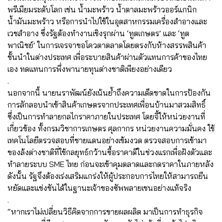
พรีเมียมระดับโลก เช่น น้ำมะพร้าว น้ำตาลมะพร้าวออร์แกนิก
น้ำมันมะพร้าว หรือการนำไปใช้ในอุตสาหกรรมเครื่องสำอางและ
เวชสำอาง ซึ่งรัฐต้องทำงานเชิงรุกผ่าน ‘ทูตเกษตร’ และ ‘ทูต
พาณิชย์’ ในการเจรจาขอโควตาตลาดโดยตรงกับห้างสรรพสินค้า
ชั้นนำในต่างประเทศ เพื่อระบายสินค้าผ่านตัวแทนการค้าของไทย
เอง ทดแทนการพึ่งพานายทุนต่างชาติเพียงอย่างเดียว
.
นอกจากนี้ นายนราพัฒน์ยังเน้นย้ำถึงความเด็ดขาดในการป้องกัน
การลักลอบนำเข้าสินค้าเกษตรจากประเทศเพื่อนบ้านมาสวมสิทธิ์
ซึ่งเป็นการทำลายกลไกราคาภายในประเทศ โดยจี้ให้หน่วยงานที่
เกี่ยวข้อง ทั้งกรมวิชาการเกษตร ศุลกากร หน่วยงานความมั่นคง ใช้
เทคโนโลยีตรวจสอบที่ชายแดนอย่างเข้มงวด ตรวจสอบการเข้ามา
ของล้งต่างชาติที่ใช้กลยุทธ์กว้านซื้อราคาดีในช่วงแรกเพื่อฝังตัวและ
ทำลายระบบ SME ไทย ก่อนจะเข้าคุมตลาดและกดราคาในภายหลัง
ดังนั้น รัฐจึงต้องเร่งเสริมแกร่งให้ผู้ประกอบการไทยให้สามารถยืน
หยัดและแข่งขันได้ในฐานะเจ้าของซัพพลายเชนอย่างแท้จริง
.
“หากเราไม่เปลี่ยนวิธีคิดจากการขายผลผลิต มาเป็นการทำธุรกิจ