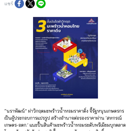
แชร์
“นราพัฒน์” ผ่าวิกฤตมะพร้าวน้ำหอมราคาดิ่ง จี้รัฐหนุนเกษตรกร
เป็นผู้ประกอบการแปรรูป สร้างอำนาจต่อรองราคาผ่าน ‘สหกรณ์
เกษตร-อตก.’ แนะปั้นสินค้ามะพร้าวน้ำหอมระดับพรีเมียมบุกตลาด