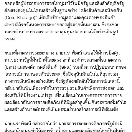
ออกหรือผู้ประกอบการรายใหญ่มาไว้ในมือรัฐ และสิ่งสำคัญคือรัฐ
ต้องเร่งลงทุนในโครงสร้างพื้นฐานอย่าง “คลังสินค้าและห้องเย็น
(Cold Storage)” เพื่อเก็บรักษามูลค่าและคุณภาพของสินค้า
เกษตรไว้รอจังหวะการระบายออกสู่ตลาดที่เหมาะสม ซึ่งจะช่วย
ทลายอำนาจการกดราคาจากกลุ่มทุนปลายทางได้อย่างเป็นรูป
ธรรม
.
ขณะที่มาตรการระยะกลาง นายนราพัฒน์ เสนอให้มีการปัดฝุ่น
หน่วยงานรัฐที่มีหน้าที่โดยตรง อาทิ องค์การตลาดเพื่อเกษตรกร
(อตก.) และองค์การคลังสินค้า (อคส.) รวมถึงการปฏิรูปบทบาทของ
‘สหกรณ์การเกษตรทั่วประเทศ’ ซึ่งปัจจุบันมักเน้นไปที่ธุรกรรม
ทางการเงินเพียงอย่างเดียว ซึ่งรัฐต้องผลักดันให้สหกรณ์เหล่านี้
กลับมาเป็นฟันเฟืองหลักในการรวบรวมสินค้าเพื่อการส่งออก และ
ส่งเสริมให้มีโรงงานแปรรูป เพื่อเปลี่ยนผ่านเกษตรกรจากการขาย
ผลผลิตมาเป็นการขายผลิตภัณฑ์ที่มีมูลค่าสูงขึ้น ซึ่งจะช่วยเพิ่มกำไร
และสร้างอำนาจต่อรองที่เป็นธรรมผ่านกลไกสหกรณ์ที่เข้มแข็ง
.
นายนราพัฒน์ กล่าวต่อไปว่า มาตรการระยะยาวคือภาครัฐต้องมี
ส่วนสนับสนุนทำให้มะพร้าวน้ำหอมและผลผลิตของไทยเป็นสินค้า