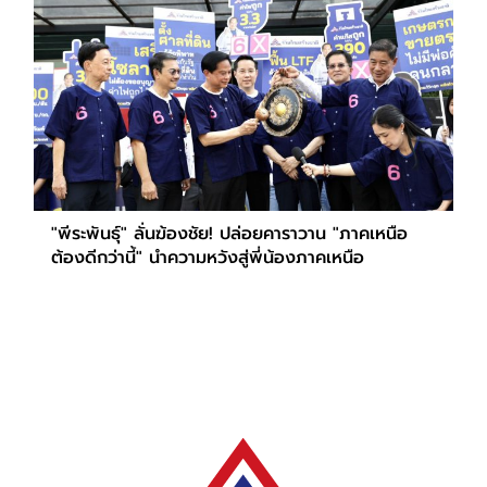
"พีระพันธุ์" ลั่นฆ้องชัย! ปล่อยคาราวาน "ภาคเหนือ
ต้องดีกว่านี้" นำความหวังสู่พี่น้องภาคเหนือ