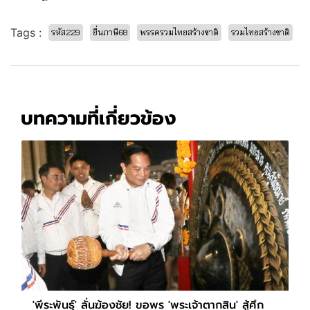
Tags :
รหัส229
ยื่นภาษี68
พรรครวมไทยสร้างชาติ
รวมไทยสร้างชาติ
บทความที่เกี่ยวข้อง
'พีระพันธ์ุ' ลั่นฆ้องชัย! ขอพร 'พระเจ้าตากสิน' สู้ศึก