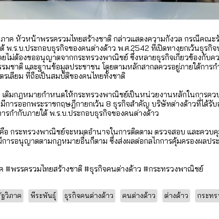
ฐวิภาค หัวหน้าพรรครวมไทยสร้างชาติ กล่าวแสดงความกังวล กรณีคณะรัฐม
 พ.ร.บ.ประกอบธุรกิจของคนต่างด้าว พ.ศ.2542 ที่เปิดทางยกเว้นธุรกิจ
โดยไม่ต้องขออนุญาตจากกระทรวงพาณิชย์ ซึ่งหลายธุรกิจเกี่ยวข้องกับค
รรมชาติ และฐานข้อมูลประชาชน โดยตามหลักสากลควรอยู่ภายใต้การกำก
ตรเลียม ที่ถือเป็นสมบัติของคนไทยทั้งชาติ
วว่า เดิมกฎหมายกำหนดให้กระทรวงพาณิชย์เป็นหน่วยงานหลักในการคว
ื่อมีการออกพระราชกฤษฎีกายกเว้น 8 ธุรกิจสำคัญ บริษัทต่างด้าวที่ได
รกำกับภายใต้ พ.ร.บ.ประกอบธุรกิจของคนต่างด้าว
ัญ คือ กระทรวงพาณิชย์จะหมดอำนาจในการติดตาม ตรวจสอบ และควบคุมธ
ะมีการอนุญาตตามกฎหมายอื่นก็ตาม ซึ่งส่งผลต่อกลไกการคุ้มครองผลปร
ิภาค #พรรครวมไทยสร้างชาติ #ธุรกิจคนต่างด้าว #กระทรวงพาณิชย์
รัฐวิภาค
พีระพันธุ์
ธุรกิจคนต่างด้าว
คนต่างด้าว
ต่างด้าว
กระทรว