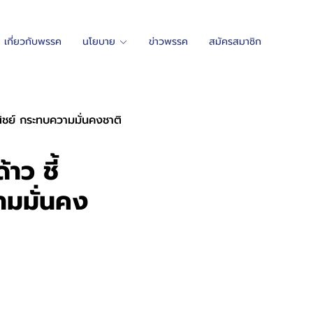
เกี่ยวกับพรรค
นโยบาย
ข่าวพรรค
สมัครสมาชิก
ณิชย์ กระทบความมั่นคงชาติ
าว ชี้
มมั่นคง