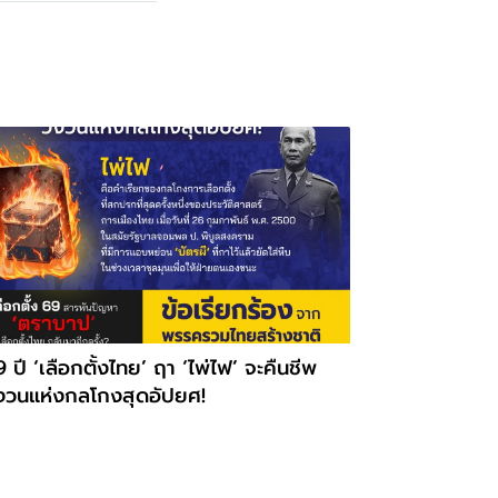
 ปี ‘เลือกตั้งไทย’ ฤา ‘ไพ่ไฟ’ จะคืนชีพ
ังวนแห่งกลโกงสุดอัปยศ!