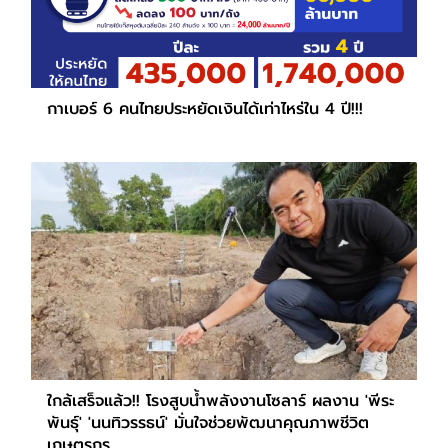
กาเบอร์ 6 คนไทยประหยัดเงินได้เท่าไหร่ใน 4 ปี!!!
ใกล้เสร็จแล้ว!! โรงสูบน้ำพลังงานโซลาร์ ผลงาน 'พีระ
พันธุ์' 'นนทิวรรธน์' มั่นใจช่วยพัฒนาคุณภาพชีวิต
เกษตรกร