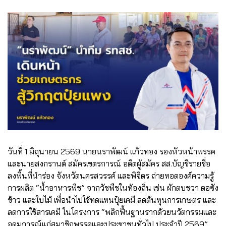
วันที่ 1 มิถุนายน 2569 นายนราพัฒน์ แก้วทอง รองหัวหน้าพรรค
และนายสงกรานต์ สมัครเขตรการณ์ อดีตผู้สมัคร สส.บัญชีรายชื่อ
ลงพื้นที่นำร่อง จังหวัดนครสวรรค์ และพิจิตร ถ่ายทอดองค์ความรู้
การผลิต “น้ำอาหารพืช” จากวัชพืชในท้องถิ่น เช่น ผักตบชวา ตอซัง
ข้าว และใบไม้ เพื่อนำไปใช้ทดแทนปุ๋ยเคมี ลดต้นทุนการเกษตร และ
ลดการใช้สารเคมี ในโครงการ “พลิกฟื้นฐานรากด้วยนวัตกรรมและ
อุดมการณ์แก่สมาชิกพรรคและประชาชนทั่วไป ประจำปี 2569”