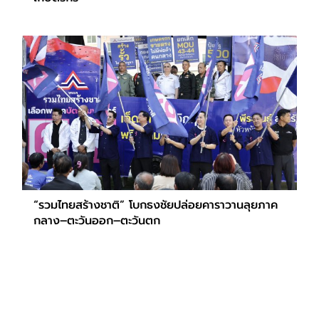
“รวมไทยสร้างชาติ” โบกธงชัยปล่อยคาราวานลุยภาค
กลาง–ตะวันออก–ตะวันตก