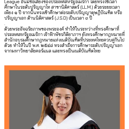
League อันมีชื่อเสียงของประเทศสหรัฐอเมริกา โดยทรงใช้เวลา
ศึกษาในระดับปริญญาโท สาขานิติศาสตร์ (LL.M.) ด้วยระยะเวลา
เพียง ๑ ปี จากนั้นทรงเข้าศึกษาต่อระดับปริญญาดุษฎีบัณฑิต หรือ
ปริญญาเอก ด้านนิติศาสตร์ (J.S.D) เป็นเวลา ๓ ปี
.
ด้วยพระอัจฉริยภาพของพระองค์ ทำให้ในระหว่างที่ทรงศึกษาที่
ประเทศสหรัฐอเมริกา เจ้าฟ้าพัชรกิติยาภาฯ ยังทรงศึกษากฎหมายที่
สำนักอบรมศึกษากฎหมายแห่งเนติบัณฑิตที่ประเทศไทยควบคู่กันไป
ด้วย ทำให้ในปี พ.ศ. ๒๕๔๘ ทรงสำเร็จการศึกษาระดับปริญญาเอก
จากมหาวิทยาลัยคอร์แนล และทรงเป็นเนติบัณฑิตไทย