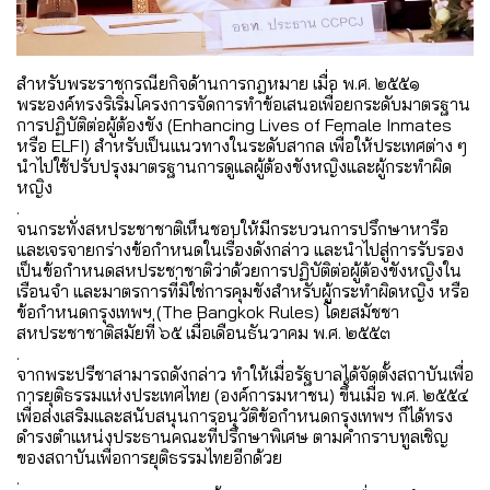
สำหรับพระราชกรณียกิจด้านการกฎหมาย เมื่อ พ.ศ. ๒๕๕๑
พระองค์ทรงริเริ่มโครงการจัดการทำข้อเสนอเพื่อยกระดับมาตรฐาน
การปฏิบัติต่อผู้ต้องขัง (Enhancing Lives of Female Inmates
หรือ ELFI) สำหรับเป็นแนวทางในระดับสากล เพื่อให้ประเทศต่าง ๆ
นำไปใช้ปรับปรุงมาตรฐานการดูแลผู้ต้องขังหญิงและผู้กระทำผิด
หญิง
.
จนกระทั่งสหประชาชาติเห็นชอบให้มีกระบวนการปรึกษาหารือ
และเจรจายกร่างข้อกำหนดในเรื่องดังกล่าว และนำไปสู่การรับรอง
เป็นข้อกำหนดสหประชาชาติว่าด้วยการปฏิบัติต่อผู้ต้องขังหญิงใน
เรือนจำ และมาตรการที่มิใช่การคุมขังสำหรับผู้กระทำผิดหญิง หรือ
ข้อกำหนดกรุงเทพฯ (The Bangkok Rules) โดยสมัชชา
สหประชาชาติสมัยที่ ๖๕ เมื่อเดือนธันวาคม พ.ศ. ๒๕๕๓
.
จากพระปรีชาสามารถดังกล่าว ทำให้เมื่อรัฐบาลได้จัดตั้งสถาบันเพื่อ
การยุติธรรมแห่งประเทศไทย (องค์การมหาชน) ขึ้นเมื่อ พ.ศ. ๒๕๕๔
เพื่อส่งเสริมและสนับสนุนการอนุวัติข้อกำหนดกรุงเทพฯ ก็ได้ทรง
ดำรงตำแหน่งประธานคณะที่ปรึกษาพิเศษ ตามคำกราบทูลเชิญ
ของสถาบันเพื่อการยุติธรรมไทยอีกด้วย
.