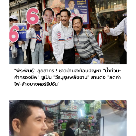
"พีระพันธุ์" ลุยสาทร ! ชาวบ้านสะท้อนปัญหา "น้ำท่วม-
ค่าครองชีพ" ชูเป็น "วีรบุรุษพลังงาน" สานต่อ "ลดค่า
ไฟ-ล้างบางคอร์รัปชัน"