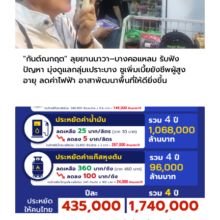
"กันต์ณกฤต" ลุยยานนาวา–บางคอแหลม รับฟัง
ปัญหา มุ่งดูแลกลุ่มเปราะบาง ชูเพิ่มเบี้ยยังชีพผู้สูง
อายุ ลดค่าไฟฟ้า อาสาพัฒนาพื้นที่ให้ดียิ่งขึ้น