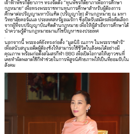
เจ้าฟ้าพัชรกิติยาภาฯ ทรงจัดตั้ง “ทุนพัชรกิติยาภาเพื่อการศึกษา
กฎหมาย” เพื่อทรงพระราชทานทุนการศึกษาสำหรับผู้ต้องการ
ศึกษาต่อปริญญามหาบัณฑิต (ปริญญาโท) ด้านกฎหมาย ณ มหา
วิทยาลัยคอร์แนล ประเทศสหรัฐอเมริกา ซึ่งเปิดรับสมัครเพื่อคัดเลือก
จากผู้ที่จบปริญญาบัณฑิตด้านกฎหมาย เพื่อให้ผู้สำเร็จการศึกษาได้
นำความรู้ด้านกฎหมายมาแก้ไขปัญหาของประเทศ
.
นอกจากนี้ พระองค์ยังทรงก่อตั้ง “มูลนิธิ ณภาฯ ในพระราชดำริ”
เพื่อสนับสนุนอดีตผู้ต้องขังให้สามารถใช้ชีวิตในสังคมได้อย่างมี
คุณภาพ พร้อมก่อตั้งสโมสรกีฬา BBG เพื่อเปิดโอกาสให้เยาวชนที่
เคยทำผิดพลาดใช้กีฬาช่วยในการพิสูจน์ศักยภาพให้เป็นที่ยอมรับใน
สังคม