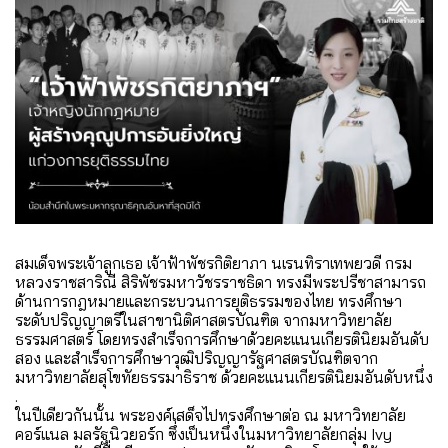
สมเด็จพระเจ้าลูกเธอ เจ้าฟ้าพัชรกิติยาภา นเรนทิราเทพยวดี กรม
หลวงราชสาริณี สิริพัชรมหาวัชรราชธิดา ทรงมีพระปรีชาสามารถ
ด้านการกฎหมายและกระบวนการยุติธรรมของไทย ทรงศึกษา
ระดับปริญญาตรีในสาขานิติศาสตรบัณฑิต จากมหาวิทยาลัย
ธรรมศาสตร์ โดยทรงสำเร็จการศึกษาด้วยคะแนนเกียรตินิยมอันดับ
สอง และสำเร็จการศึกษาวุฒิปริญญารัฐศาสตรบัณฑิตจาก
มหาวิทยาลัยสุโขทัยธรรมาธิราช ด้วยคะแนนเกียรตินิยมอันดับหนึ่ง
.
ในปีเดียวกันนั้น พระองค์เสด็จไปทรงศึกษาต่อ ณ มหาวิทยาลัย
คอร์แนล มลรัฐนิวยอร์ก ซึ่งเป็นหนึ่งในมหาวิทยาลัยกลุ่ม Ivy