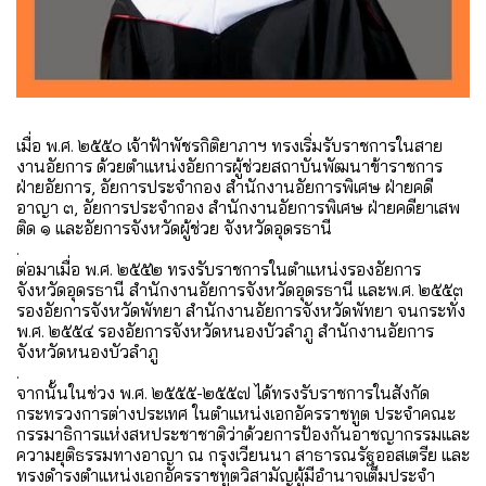
เมื่อ พ.ศ. ๒๕๕๐ เจ้าฟ้าพัชรกิติยาภาฯ ทรงเริ่มรับราชการในสาย
งานอัยการ ด้วยตำแหน่งอัยการผู้ช่วยสถาบันพัฒนาข้าราชการ
ฝ่ายอัยการ, อัยการประจำกอง สำนักงานอัยการพิเศษ ฝ่ายคดี
อาญา ๓, อัยการประจำกอง สำนักงานอัยการพิเศษ ฝ่ายคดียาเสพ
ติด ๑ และอัยการจังหวัดผู้ช่วย จังหวัดอุดรธานี
.
ต่อมาเมื่อ พ.ศ. ๒๕๕๒ ทรงรับราชการในตำแหน่งรองอัยการ
จังหวัดอุดรธานี สำนักงานอัยการจังหวัดอุดรธานี และพ.ศ. ๒๕๕๓
รองอัยการจังหวัดพัทยา สำนักงานอัยการจังหวัดพัทยา จนกระทั่ง
พ.ศ. ๒๕๕๔ รองอัยการจังหวัดหนองบัวลำภู สำนักงานอัยการ
จังหวัดหนองบัวลำภู
.
จากนั้นในช่วง พ.ศ. ๒๕๕๕-๒๕๕๗ ได้ทรงรับราชการในสังกัด
กระทรวงการต่างประเทศ ในตำแหน่งเอกอัครราชทูต ประจำคณะ
กรรมาธิการแห่งสหประชาชาติว่าด้วยการป้องกันอาชญากรรมและ
ความยุติธรรมทางอาญา ณ กรุงเวียนนา สาธารณรัฐออสเตรีย และ
ทรงดำรงตำแหน่งเอกอัครราชทูตวิสามัญผู้มีอำนาจเต็มประจำ