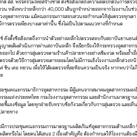
ภักดี สส. พรรครวมไทยสร้างชาติ ตั้งข้อสังเกตถึงความผิดปกติในการต
หยวน หลังพบว่าเหล็กกว่า 40,000 เส้นถูกจำหน่ายออกจากโรงงานในช่ว
รวงอุตสาหกรรม แม้คณะกรรมการสอบสวนจะกำหนดให้สุ่มตรวจทุกเตา แต
ีการตรวจเพียงบางเตาเท่านั้น ซึ่งไม่เป็นไปตามแนวทางที่กำหนด
ชช์ ยังตั้งข้อสังเกตถึงการนำตัวอย่างเหล็กไปตรวจสอบกับสถาบันยานยน
อนุญาตเดิมดำเนินการผ่านสถาบันเหล็ก จึงเรียกร้องให้กระทรวงอุตสาหกร
ยออกไป ด้วยการสุ่มตรวจตามร้านค้าปลายทางอย่างเข้มงวด พร้อมย้ำเรื
ข้าตรวจด้วยวิธีการสุ่มตรวจเตาหลอมโดยไม่มีการแจ้งโรงงานเหล็กล่วงหน้า
่แค่ ซิน เคอ หยวน เพื่อให้ได้ผลตรวจที่สะท้อนความเป็นจริง หากพบว่าไม
าย
ระชุมคณะกรรมาธิการอุตสาหกรรม มีผู้แทนจากสมาคมอุตสาหกรรมเหล็ก กล
กรรมแห่งประเทศไทย กรมโรงงานอุตสาหกรรม และสำนักงานมาตรฐานผ
และชี้แจงข้อมูล โดยทุกฝ่ายรับทราบข้อกังวลเกี่ยวกับการสุ่มตรวจ และเห็
งปลายทาง
้าจะมีการประชุมคณะกรรมการมาตรฐานผลิตภัณฑ์อุตสาหกรรมด้านเหล็ก ซึ่
ตหรือไม่ โดยตนได้เสนอ 2 เรื่องสำคัญคือ ต้องกำหนดให้โรงงานต้องมี 