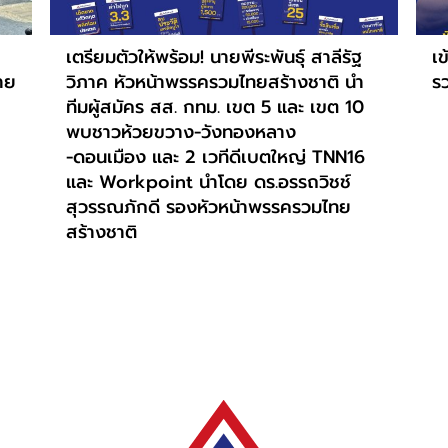
เตรียมตัวให้พร้อม! นายพีระพันธุ์ สาลีรัฐ
เข
าย
วิภาค หัวหน้าพรรครวมไทยสร้างชาติ นำ
ร
ทีมผู้สมัคร สส. กทม. เขต 5 และ เขต 10
พบชาวห้วยขวาง-วังทองหลาง
-ดอนเมือง และ 2 เวทีดีเบตใหญ่ TNN16
และ Workpoint นำโดย ดร.อรรถวิชช์
สุวรรณภักดี รองหัวหน้าพรรครวมไทย
สร้างชาติ