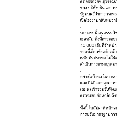
ดร.อรรถวิชช์ สุวรรณ
ของ บริษัท ซิน เคอ 
รัฐมนตรีว่าการกระท
เปิดโรงงานกลับพบว่าม
.
นอกจากนี้ ดร.อรรถวิ
เยอรมัน ทั้งที่การขอ
40,000 เส้นที่จำหน่า
งานที่เกี่ยวข้องต้องเ
เหล็กทั่วประเทศ ไม่ใช
ดำเนินการตามกฎหม
.
อย่างไรก็ตาม ในการป
และ EAF สภาอุตสาห
(สมอ.) เข้าร่วมรับฟัง
ตรวจสอบย้อนกลับถึ
.
ทั้งนี้ ในสัปดาห์หน
การปรับมาตรฐานการผลิ