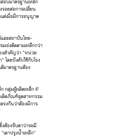
รวจสอบมาตรฐานเหล็ก
งรอยต่อการเปลี่ยน
่เมื่อมีการอนุญาต
ต์และสถาบันไทย-
รมเร่งติดตามเหล็กกว่า
่องสำคัญว่า “หน่วย
” โดยบังคับใช้กับโรง
่ได้มาตรฐานต้อง
ุ่มผู้ผลิตเหล็ก IF
ลิตภัณฑ์อุตสาหกรรม
นตรงกันว่าต้องมีการ
งต้องจับตาว่าจะมี
“เตาปรุงน้ำเหล็ก”