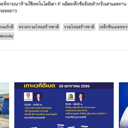
ละพิจารณาห้ามใช้เทคโนโลยีเตา IF ผลิตเหล็กข้ออ้อยสำหรับเสาและคาน 
นระยะยาว
รรณภักดี
พรรครวมไทยสร้างชาติ
รวมไทยสร้างชาติ
เหล็กซินเคอหยว
สตงถล่ม