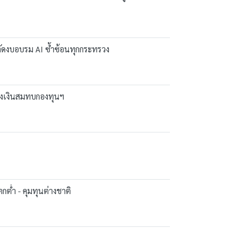
ตัดงบอบรม AI ซ้ำซ้อนทุกกระทรวง
่งเงินสมทบกองทุนฯ
ต่ำ - คุมทุนต่างชาติ