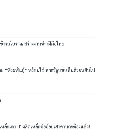
เข้ารถโบราณ สร้างงานช่างฝีมือไทย
าย “พีระพันธุ์” พร้อมใช้ หากรัฐบาลเห็นด้วยหยิบไป
ด
หล็กเตา IF ผลิตเหล็กข้ออ้อยเสาคานถูกต้องแล้ว!