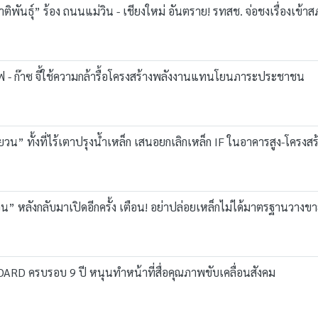
ชาติพันธุ์” ร้อง ถนนแม่วิน - เชียงใหม่ อันตราย! รทสช. จ่อชงเรื่องเข้า
ไฟ - ก๊าซ จี้ใช้ความกล้ารื้อโครงสร้างพลังงานแทนโยนภาระประชาชน
วน” ทั้งที่ไร้เตาปรุงน้ำเหล็ก เสนอยกเลิกเหล็ก IF ในอาคารสูง-โครงสร
น” หลังกลับมาเปิดอีกครั้ง เตือน! อย่าปล่อยเหล็กไม่ได้มาตรฐานวางข
ARD ครบรอบ 9 ปี หนุนทำหน้าที่สื่อคุณภาพขับเคลื่อนสังคม