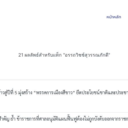
หน้าหลัก
21 ผลลัพธ์สำหรับแท็ก "อรรถวิชช์สุวรรณภักดี"
วสู่ปีที่ 5 มุ่งสร้าง “พรรคการเมืองสีขาว” ยึดประโยชน์ชาติและประ
สำคัญ ย้ำ ข้าราชการที่ศาลอนุมัติแผนฟื้นฟูต้องไม่ถูกบังคับออกจากราช