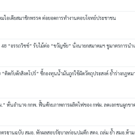
 ระดมไอเดียสมาชิกพรรค ต่อยอดการทำงานตอบโจทย์ประชาชน
่ 48 “อรรถวิชช์” รับไม้ต่อ “ขวัญชัย” นั่งนายกสมาคมฯ ชูมาตรการนำ
ดกับดักสิงคโปร์” ชี้กองทุนน้ำมันถูกใช้ผิดวัตถุประสงค์ ย้ำร่างกฎหม
ฟผ.” หั่นอำนาจ กกพ. ฟื้นศักยภาพการผลิตไฟของ กฟผ. ลดเอกชนผูกขา
มาตรฐานฉบับ สมอ. หักผลสอบรัฐบาลก่อนปมตึก สตง. ถล่ม ย้ำ สมอ.ห้ามเ