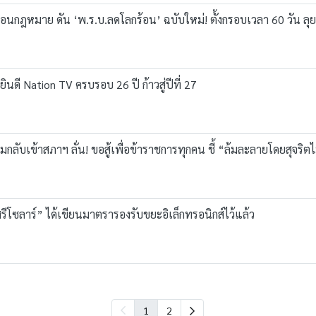
อนกฎหมาย ดัน ‘พ.ร.บ.ลดโลกร้อน’ ฉบับใหม่! ตั้งกรอบเวลา 60 วัน ลุ
ดี Nation TV ครบรอบ 26 ปี ก้าวสู่ปีที่ 27
กลับเข้าสภาฯ ลั่น! ขอสู้เพื่อข้าราชการทุกคน ชี้ “ล้มละลายโดยสุจริต
สรีโซลาร์” ได้เขียนมาตรารองรับขยะอิเล็กทรอนิกส์ไว้แล้ว
1
2