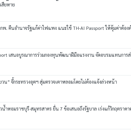
 เสียหาย
พ. คืนอำนาจรัฐแก้ค่าไฟแพง แนะใช้ TH-AI Passport ให้คุ้มค่าต้อง
ssport เสนอบูรณาการร่วมกองทุนพัฒนาฝีมือแรงงาน จัดอบรมแทนการส
หยวน” จี้กระทรวงอุตฯ สุ่มตรวจเตาหลอมโดยไม่ต้องแจ้งล่วงหน้า
้ำหอมราชบุรี-สมุทรสาคร ยื่น 7 ข้อเสนอถึงรัฐบาล เร่งแก้วิกฤตราคาตก