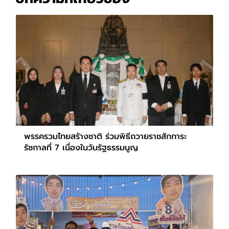
พรรครวมไทยสร้างชาติ ร่วมพิธีถวายราชสักการะ
รัชกาลที่ 7 เนื่องในวันรัฐธรรมนูญ