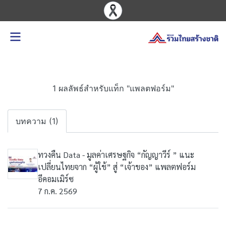
1 ผลลัพธ์สำหรับแท็ก "แพลตฟอร์ม"
บทความ (1)
ทวงคืน Data - มูลค่าเศรษฐกิจ “กัญญาวีร์ ” แนะ
เปลี่ยนไทยจาก “ผู้ใช้” สู่ “เจ้าของ” แพลตฟอร์ม
อีคอมเมิร์ซ
7 ก.ค. 2569