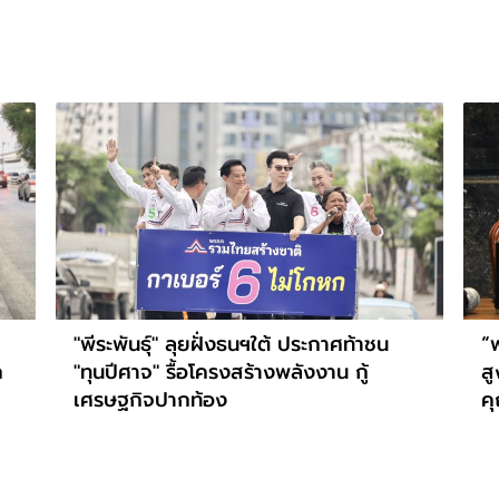
"พีระพันธุ์" ลุยฝั่งธนฯใต้ ประกาศท้าชน
“
ก
"ทุนปีศาจ" รื้อโครงสร้างพลังงาน กู้
ส
เศรษฐกิจปากท้อง
ค