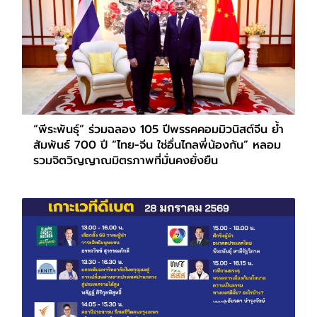
“พีระพันธุ์” ร่วมฉลอง 105 ปีพรรคคอมมิวนิสต์จีน ย้ำ
สัมพันธ์ 700 ปี “ไทย-จีน ใช่อื่นไกลพี่น้องกัน” หลอม
รวมจิตวิญญาณมิตรภาพที่มั่นคงยั่งยืน