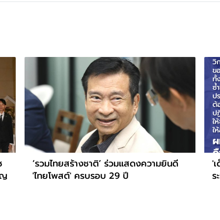
ช
‘รวมไทยสร้างชาติ’ ร่วมแสดงความยินดี
'เ
ูญ
'ไทยโพสต์' ครบรอบ 29 ปี
ระ