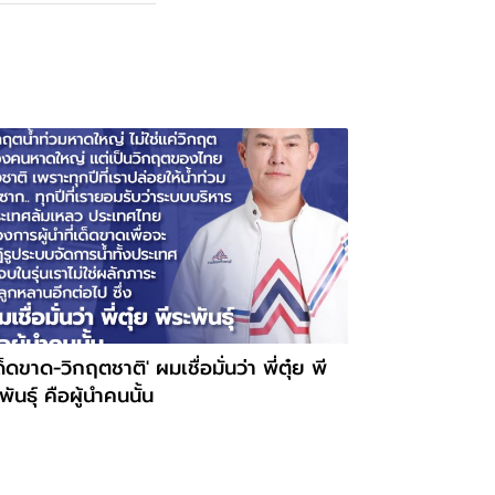
ด็ดขาด-วิกฤตชาติ' ผมเชื่อมั่นว่า พี่ตุ๋ย พี
พันธุ์ คือผู้นำคนนั้น