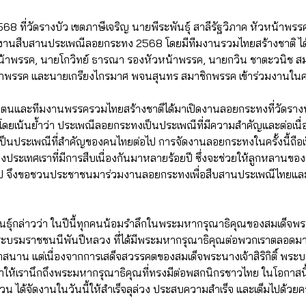
568 ที่วัดรางบัว เขตภาษีเจริญ นายพีระพันธุ์ สาลีรัฐวิภาค หัวหน้าพรร
งานสืบสานประเพณีลอยกระทง 2568 โดยมีทีมงานรวมไทยสร้างชาติ ได้แก่ 
หน้าพรรค, นายโกวิทย์ ธารณา รองหัวหน้าพรรค, นายกวิน ชาตะวนิช 
ิกพรรค และนายเกรียงไกรมาศ พจนสุนทร สมาชิกพรรค เข้าร่วมงานในครั้
า ตนและทีมงานพรรครวมไทยสร้างชาติได้มาเปิดงานลอยกระทงที่วัดรางบัว
ี โดยเน้นย้ำว่า ประเพณีลอยกระทงเป็นประเพณีที่มีความสำคัญและต่อเน
เป็นประเพณีที่สำคัญของคนไทยต่อไป การจัดงานลอยกระทงในครั้งนี้ถือ
ะเทศเราที่มีการสืบเนื่องกันมาหลายร้อยปี ซึ่งจะช่วยให้ลูกหลานของเ
อไป จึงขอชวนประชาชนมาร่วมงานลอยกระทงเพื่อสืบสานประเพณีไทยแล
นธุ์กล่าวว่า ในปีนี้ทุกคนน้อมรำลึกในพระมหากรุณาธิคุณของสมเด็จพระนา
บรมราชชนนีพันปีหลวง ที่ได้มีพระมหากรุณาธิคุณต่อพวกเราตลอดมา แ
ุกสนาน แต่เนื่องจากการเสด็จสวรรคตของสมเด็จพระนางเจ้าสิริกิติ์ พร
ให้เรานึกถึงพระมหากรุณาธิคุณที่ทรงมีต่อพสกนิกรชาวไทย ในโอกาสนี้ 
คส่วน ได้จัดงานในวันนี้ให้สำเร็จลุล่วง ประสบความสำเร็จ และเต็มไปด้วย