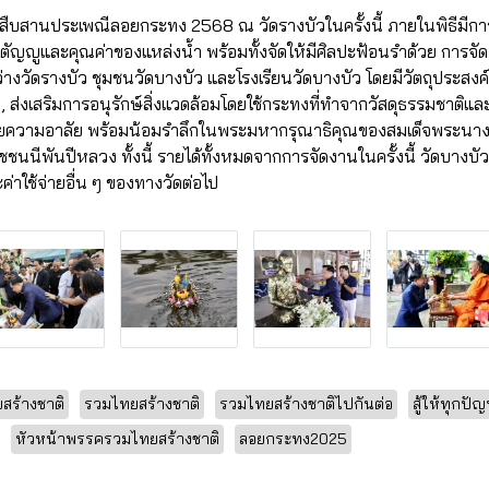
นสืบสานประเพณีลอยกระทง 2568 ณ วัดรางบัวในครั้งนี้ ภายในพิธีมี
กตัญญูและคุณค่าของแหล่งน้ำ พร้อมทั้งจัดให้มีศิลปะฟ้อนรำด้วย การจัดง
งวัดรางบัว ชุมชนวัดบางบัว และโรงเรียนวัดบางบัว โดยมีวัตถุประสงค์ค
ส่งเสริมการอนุรักษ์สิ่งแวดล้อมโดยใช้กระทงที่ทำจากวัสดุธรรมชาติและเ
ายความอาลัย พร้อมน้อมรำลึกในพระมหากรุณาธิคุณของสมเด็จพระนางเจ้
นนีพันปีหลวง ทั้งนี้ รายได้ทั้งหมดจากการจัดงานในครั้งนี้ วัดบางบัวจ
าใช้จ่ายอื่น ๆ ของทางวัดต่อไป
ร้างชาติ
รวมไทยสร้างชาติ
รวมไทยสร้างชาติไปกันต่อ
สู้ให้ทุกปัญ
หัวหน้าพรรครวมไทยสร้างชาติ
ลอยกระทง2025