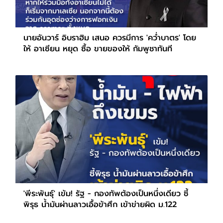
นายอันวาร์ อิบราฮิม เสนอ ควรมีการ 'คว่ำบาตร' โดย
ให้ อาเซียน หยุด ซื้อ ขายของให้ กัมพูชาทันที
'พีระพันธุ์' เข้ม! รัฐ - กองทัพต้องเป็นหนึ่งเดียว ชี้
พิรุธ น้ำมันผ่านลาวเอื้อข้าศึก เข้าข่ายผิด ม.122