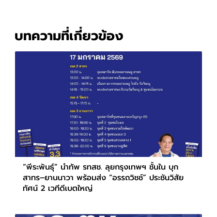
บทความที่เกี่ยวข้อง
“พีระพันธุ์” นำทัพ รทสช. ลุยกรุงเทพฯ ชั้นใน บุก
สาทร–ยานนาวา พร้อมส่ง “อรรถวิชช์” ประชันวิสัย
ทัศน์ 2 เวทีดีเบตใหญ่