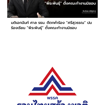
มติเอกฉันท์ ศาล รธน. ตีตกคำร้อง “ศรีสุวรรณ” ปม
ร้องเรียน “พีระพันธุ์” ตั้งคณะทำงานมิชอบ