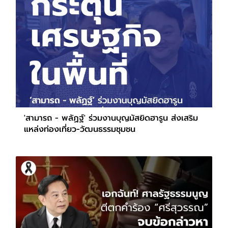
'สามารถ - พลัฏฐ์' ร่วมงานบุญมัสยิดฮารูน ส่งเสริม
แหล่งท่องเที่ยว-วัฒนธรรมชุมชน