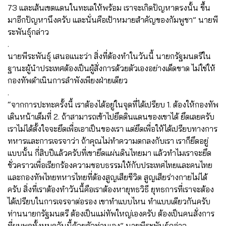
73 และเส้นเขตแดนในทะเลให้พร้อม เราจะเกิดปัญหาตรงนั้น ขึ้น
มาอีกปัญหานึงครับ และนั่นคือเป้าหมายสำคัญของกัมพูชา” นายพี
ระพันธุ์กล่าว
.
นายพีระพันธุ์ เสนอแนะว่า สิ่งที่ต้องทำในวันนี้ นายกรัฐมนตรีใน
ฐานะผู้นำประเทศต้องเป็นผู้สั่งการด้วยตัวเองอย่างเด็ดขาด ไม่ใช่ให้
กองทัพดำเนินการลำพังเพียงฝ่ายเดียว
.
“จากการปะทะครั้งนี้ เราต้องได้อยู่ในจุดที่ได้เปรียบ 1. ต้องให้กองทัพ
เดินหน้าเต็มที่ 2. ถ้าสามารถเข้าไปยึดดินแดนของเขาได้ ยึดเลยครับ
เราไม่ได้ตั้งใจจะยึดเพื่อเอาเป็นของเรา แต่ยึดเพื่อให้ได้เปรียบทางการ
ทหารและการเจรจาว่า ถ้าคุณไม่ทำความตกลงกับเรา เราก็ยึดอยู่
แบบนั้น กี่สิบปีแล้วครับที่เขายึดแผ่นดินไทยมา แล้วทำไมเราจะยึด
ชั่วคราวเพื่อเรียกร้องความชอบธรรมให้กับประเทศไทยและคนไทย
และกองทัพไทยทหารไทยที่ต้องสูญเสียชีวิต สูญเสียร่างกายไม่ได้
ครับ สิ่งที่เราต้องทำวันนี้คือเราต้องหายุทธวิธี ยุทธการที่เราจะต้อง
ได้เปรียบในการเจรจาต่อรอง เขาทำแบบไหน ทำแบบเดียวกันครับ
ท่านนายกรัฐมนตรี ต้องเป็นแม่ทัพใหญ่เองครับ ต้องเป็นคนสั่งการ
ที่ผมพูดทั้งหมดวันนี้ด้วยตัวท่านเอง” นายพีระพันธุ์กล่าว