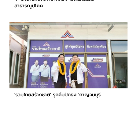
สาธารณูปโภค
'รวมไทยสร้างชาติ' รุกคืบปักธง 'กาญจนบุรี