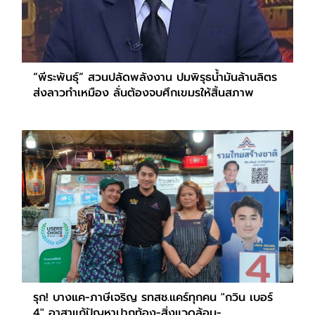
“พีระพันธุ์” สวนปลัดพลังงาน ปมพิรุธน้ำมันล้านลิตร
ส่งลาวทำเหมือง ลั่นต้องจบศึกเขมรให้สิ้นสภาพ
รุก! บางแค-ภาษีเจริญ รทสช.แคร์ทุกคน "กวิน เบอร์
4" อาสาแก้ปัญหาปากท้อง-สิ่งแวดล้อม-