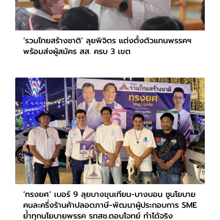
‘รวมไทยสร้างชาติ’ ลุยพิจิตร แต่งตั้งตัวแทนพรรคฯ
พร้อมส่งผู้สมัคร สส. ครบ 3 เขต
‘ทรงยศ’ เบอร์ 9 ลุยบางขุนเทียน-บางบอน ชูนโยบาย
คนละครึ่งร้านค้าปลอดภาษี-พัฒนาผู้ประกอบการ SME
ย้ำทุกนโยบายพรรค รทสช.ตอบโจทย์ ทำได้จริง