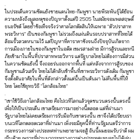
.
ในประเด็นความขัดแย้งชายแดนไทย-กัมพูชา นายพีระพันธุ์ได้ย้อน
ความหลังถึงมูลเหตุของปัญหาตั้งแต่ปี 2505 ในสมัยจอมพลสฤษดิ์
ธนะรัชต์ โดยย้ำข้อเท็จจริงว่าศาลโลกตัดสินให้เฉพาะ "ตัวปราสาท
พระวิหาร" เป็นของกัมพูชา ไม่รวมถึงแผ่นดินรอบปราสาทที่ไทยได้
ล้อมรั้วลวดหนามไว้ แต่ปัญหาที่คาราคาซังจนถึงปัจจุบันเกิดจาก
การเมืองภายในของกัมพูชาในอดีต เขมรสามฝ่าย มีการสู้รบและหนี
ภัยเข้ามาในพื้นที่ปราสาทพระวิหาร แต่รัฐบาลไทยไม่ต้องการมีส่วน
ในความขัดแย้งนี้ จึงถอยร่นออกจากพื้นที่ แต่หลังจากการสู้รบของ
กัมพูชาแล้วเสร็จ ไทยไม่ได้กลับเข้าพื้นที่เขาพระวิหารดังเดิม กัมพูชา
จึงตั้งต้นอาศัยในพื้นที่ดังกล่าวตั้งแต่นั้นเป็นต้นมา ไม่คืนพื้นที่ให้
ไทย โดยใช้ยุทธวิธี "โลกล้อมไทย"
.
"เขาใช้วิธีเอาโลกล้อมไทย คือไปเวทีโลกแล้วจุดชนวนตรงนั้นตรงนี้
เพื่อให้เป็นประเด็น เขาเตรียมการมาอย่างนี้ตลอด แต่ที่ผ่านมา
รัฐบาลไทยไม่เคยเตรียมการรับมือกับเขาตรงนั้น เขาจึงได้เปรียบเรา
บนเวทีโลกตลอดเวลาที่ผ่านมา เพิ่งจะมียุคนี้ที่ท่านรัฐมนตรีว่าการ
กระทรวงการต่างประเทศท่านพยายามจะสู้ อันนี้ผมยอมรับว่าดี ผม
เห็นด้วย เพราะที่ผ่านมากระทรวงการต่างประเทศแทบจะไม่ได้เล่น