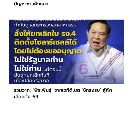
ปัญหาชาวฝั่งธนฯ
รวมวาทะ ‘พีระพันธุ์’ จากเวทีดีเบต ‘ชักธงรบ’ สู้ศึก
เลือกตั้ง 69