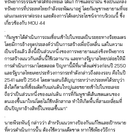
ทรัพยากรธรรมชาติใต้ท้องทะเล ได้แก่ ก๊าซและน้ำมัน ซึ่งเป็นแหล่ง
ทรัพยากรที่ประเทศไทยกำลังจะพัฒนาอยู่ โดยกัมพูชาพยายามที่จะ
เล่นเกมเจรจาต่อรอง และต้องการได้ผลประโยชน์จากบริเวณนี้ ซึ่ง
เกี่ยวข้องกับ MOU 44
.
"กัมพูชาได้ดำเนินการถมเขื่อนเข้าไปในทะเลเป็นระยะทางร้อยเมตร
โดยมีการอ้างจุดประสงค์ว่าเป็นการสร้างเพื่อบังคลื่น แต่ในความ
เป็นจริงแล้ว สิ่งนี้เป็นส่วนหนึ่งของการพยายามแย่งชิงทรัพยากร
การสร้างแนวกันคลื่นนี้ใช้เวลานาน และทางรัฐบาลไทยปล่อยให้มี
การดำเนินการมาโดยตลอด ปัญหานี้มีที่มาตั้งแต่ช่วงก่อนปี 2550
และรัฐบาลไทยเคยประท้วงการกระทำดังกล่าวถึงสองรอบ คือในปี
2541 และปี 2564 โดยตามสนธิสัญญาระหว่างประเทศได้ระบุว่า
สิ่งใดก็ตามที่เชื่อมติดกับแผ่นดินใหญ่และขยายเข้าไปในทะเลจะ
ถือว่าเป็นส่วนหนึ่งของแผ่นดิน การที่กัมพูชาตีเส้นเขตแดนของ
ตนเองขึ้นมาใหม่โดยไม่ใช้หลักสากล ทำให้เกิดพื้นที่สามเหลี่ยมที่
เป็นปัญหาอ้างสิทธิ์ในทะเลขึ้นมา"
.
นายพีระพันธุ์ กล่าวว่า สำหรับแนวทางป้องกันแก้ไขและเป้าหมาย
ที่ควรดำเนินการนั้น ต้องใช้ความเด็ดขาด หากใช้เพียงวิธีการ