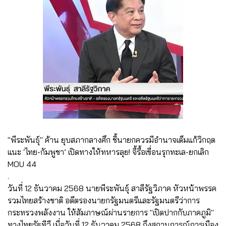
"พีระพันธุ์" ค้าน ยุบสภากลางศึก ชี้นายกควรมีอำนาจเต็มแก้วิกฤต
แนะ ‘ไทย-กัมพูชา’ เปิดทางให้ทหารลุย! จี้รื้อเขื่อนรุกทะเล-ยกเลิก
MOU 44
.
วันที่ 12 ธันวาคม 2568 นายพีระพันธุ์ สาลีรัฐวิภาค หัวหน้าพรรค
รวมไทยสร้างชาติ อดีตรองนายกรัฐมนตรีและรัฐมนตรีว่าการ
กระทรวงพลังงาน ให้สัมภาษณ์ผ่านรายการ "เปิดปากกับภาคภูมิ"
ทางไทยรัฐทีวี เมื่อวันที่ 12 ธันวาคม 2568 ถึงสถานการณ์การเมือง