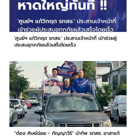
'ศูนย์ฯ แก้วิกฤต รทสช.' ประสานเจ้าหน้าที่ เข้าช่วยผู้
ประสบอุทภภัยแล้วเสร็จโดยเร็ว
"ต๋อง ศิษย์ฉ่อย - กัญญาวีร์" นำทัพ รทสช. อาสาแก้