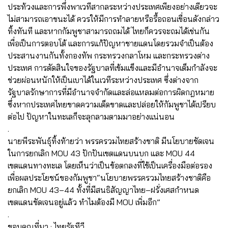
ประท้วงและการพึ่งพาเวทีสากลระหว่างประเทศเพียงอย่างเดียวจะ
ไม่สามารถเอาชนะได้ ควรให้มีการทำลายหรือรื้อถอนเขื่อนดังกล่าว
ทิ้งทันที และหากกัมพูชาสามารถถมได้ ไทยก็ควรจะถมได้เช่นกัน
เพื่อเป็นการตอบโต้ และการแก้ปัญหาชายแดนโดยรวมจำเป็นต้อง
ประสานงานกันทั้งกองทัพ กระทรวงกลาโหม และกระทรวงต่าง
ประเทศ การตัดสินใจของรัฐบาลที่เข้มแข็งและมีอำนาจเต็มกำลังจะ
ช่วยผ่อนหนักให้เป็นเบาได้ในเวทีระหว่างประเทศ ซึ่งต่างจาก
รัฐบาลรักษาการที่มีอำนาจจำกัดและล่อแหลมต่อการผิดกฎหมาย
ซึ่งหากประเทศไทยขาดความเด็ดขาดและปล่อยให้กัมพูชาได้เปรียบ
ต่อไป ปัญหาในทะเลก็จะลุกลามตามมาอย่างแน่นอน
.
นายพีระพันธุ์ทิ้งท้ายว่า พรรครวมไทยสร้างชาติ มีนโยบายชัดเจน
ในการยกเลิก MOU 43 ปักปันเขตแดนบนบก และ MOU 44
เขตแดนทางทะเล โดยเห็นว่าเป็นข้อตกลงที่ใช้เป็นเครื่องมือต่อรอง
เพื่อผลประโยชน์ของกัมพูชา“นโยบายพรรครวมไทยสร้างชาติคือ
ยกเลิก MOU 43–44 ทั้งที่มีสนธิสัญญาไทย–ฝรั่งเศสกำหนด
เขตแดนชัดเจนอยู่แล้ว ทำไมต้องมี MOU เพิ่มอีก”
.
ขอบคุณที่มา : ไทยรัฐทีวี