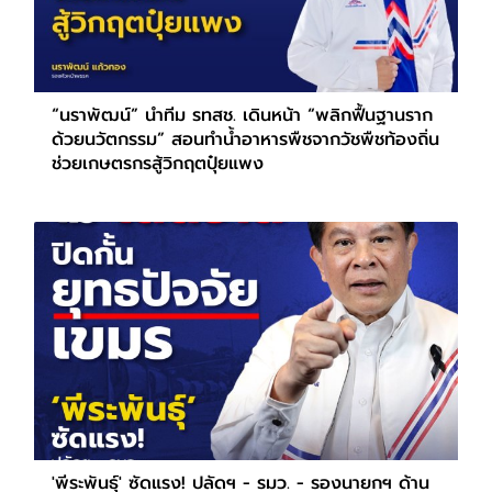
“นราพัฒน์” นำทีม รทสช. เดินหน้า “พลิกฟื้นฐานราก
ด้วยนวัตกรรม” สอนทำน้ำอาหารพืชจากวัชพืชท้องถิ่น
ช่วยเกษตรกรสู้วิกฤตปุ๋ยแพง
'พีระพันธุ์' ซัดแรง! ปลัดฯ - รมว. - รองนายกฯ ด้าน