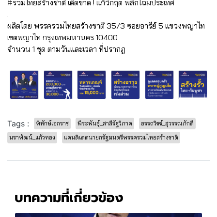
#รวมไทยสร้างชาติ เด็ดขาด ! แก้วิกฤต พลิกโฉมประเทศ
.
ผลิตโดย พรรครวมไทยสร้างชาติ 35/3 ซอยอารีย์ 5 แขวงพญาไท
เขตพญาไท กรุงเทพมหานคร 10400
จำนวน 1 ชุด ตามวันและเวลา ที่ปรากฎ
Tags :
พิทักษ์เอกราช
พีระพันธุ์_สาลีรัฐวิภาค
อรรถวิชช์_สุวรรณภักดี
นราพัฒน์_แก้วทอง
แคนดิเดตนายกรัฐมนตรีพรรครวมไทยสร้างชาติ
บทความที่เกี่ยวข้อง