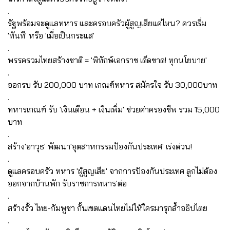
.
รัฐพร้อมจะดูแลทหาร และครอบครัวผู้สูญเสียแค่ไหน? ควรเริ่ม
'ทันที' หรือ 'เมื่อเป็นกระแส'
.
พรรครวมไทยสร้างชาติ = 'พิทักษ์เอกราช เด็ดขาด! ทุกนโยบาย'
.
ออกรบ รับ 200,000 บาท เกณฑ์ทหาร สมัครใจ รับ 30,000บาท
.
ทหารเกณฑ์ รับ 'เงินเดือน + เงินเพิ่ม' ช่วยค่าครองชีพ รวม 15,000
บาท
.
สร้าง'อาวุธ' พัฒนา'อุตสาหกรรมป้องกันประเทศ' เร่งด่วน!
.
ดูแลครอบครัว ทหาร 'ผู้สูญเสีย' จากการป้องกันประเทศ ลูกไม่ต้อง
ออกจากบ้านพัก รับราชการทหาร'ต่อ
.
สร้างรั้ว ไทย-กัมพูชา กั้นเขตแดนไทยไม่ให้ใครมารุกล้ำอธิปไตย
.