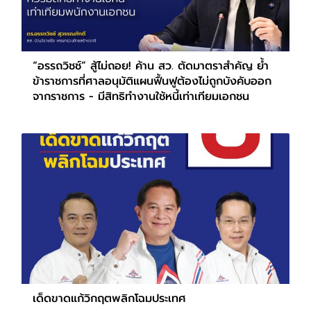
“อรรถวิชช์” สู้ไม่ถอย! ค้าน สว. ตัดมาตราสำคัญ ย้ำ
ข้าราชการที่ศาลอนุมัติแผนฟื้นฟูต้องไม่ถูกบังคับออก
จากราชการ - มีสิทธิทำงานใช้หนี้เท่าเทียมเอกชน
เด็ดขาดแก้วิกฤตพลิกโฉมประเทศ