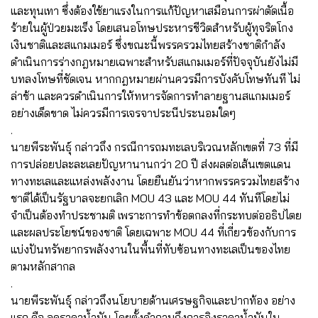
และทุนเทา ซึ่งต้องใช้ยาแรงในการแก้ปัญหาเสมือนการผ่าตัดเนื้อ
ร้ายในผู้ป่วยมะเร็ง โดยเสนอโทษประหารชีวิตสำหรับผู้ทุจริตโกง
เงินชาติและสแกมเมอร์ ซึ่งขณะนี้พรรครวมไทยสร้างชาติกำลัง
ดำเนินการร่างกฎหมายเฉพาะสำหรับสแกมเมอร์ที่ปัจจุบันยังไม่มี
บทลงโทษที่ชัดเจน หากกฎหมายผ่านควรมีการบังคับโทษทันที ไม่
ล่าช้า และควรดำเนินการให้ทหารจัดการทำลายฐานสแกมเมอร์
อย่างเด็ดขาด ไม่ควรมีการเจรจาประนีประนอมใดๆ
.
นายพีระพันธุ์ กล่าวถึง กรณีการถมทะเลบริเวณหลักเขตที่ 73 ที่มี
การปล่อยปละละเลยปัญหานานกว่า 20 ปี ส่งผลต่อเส้นเขตแดน
ทางทะเลและแหล่งพลังงาน โดยยืนยันว่าหากพรรครวมไทยสร้าง
ชาติได้เป็นรัฐบาลจะยกเลิก MOU 43 และ MOU 44 ทันทีโดยไม่
จำเป็นต้องทำประชามติ เพราะการทำข้อตกลงที่กระทบต่ออธิปไตย
และผลประโยชน์ของชาติ โดยเฉพาะ MOU 44 ที่เกี่ยวข้องกับการ
แบ่งปันทรัพยากรพลังงานในพื้นที่ทับซ้อนทางทะเลเป็นของไทย
ตามหลักสากล
.
นายพีระพันธุ์ กล่าวถึงนโยบายด้านเศรษฐกิจและปากท้อง อย่าง
แรก คือ ลดราคาน้ำมัน โดยตั้งคำถามถึงการอิงราคาน้ำมันใน