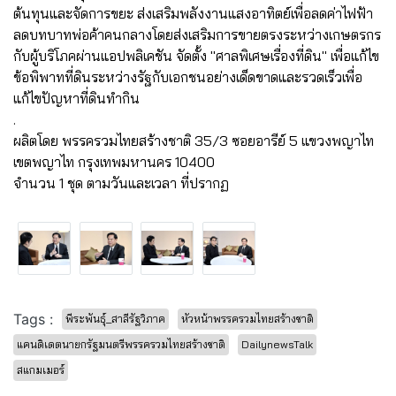
ต้นทุนและจัดการขยะ ส่งเสริมพลังงานแสงอาทิตย์เพื่อลดค่าไฟฟ้า
ลดบทบาทพ่อค้าคนกลางโดยส่งเสริมการขายตรงระหว่างเกษตรกร
กับผู้บริโภคผ่านแอปพลิเคชัน จัดตั้ง "ศาลพิเศษเรื่องที่ดิน" เพื่อแก้ไข
ข้อพิพาทที่ดินระหว่างรัฐกับเอกชนอย่างเด็ดขาดและรวดเร็วเพื่อ
แก้ไขปัญหาที่ดินทำกิน
.
ผลิตโดย พรรครวมไทยสร้างชาติ 35/3 ซอยอารีย์ 5 แขวงพญาไท
เขตพญาไท กรุงเทพมหานคร 10400
จำนวน 1 ชุด ตามวันและเวลา ที่ปรากฏ
Tags :
พีระพันธุ์_สาลีรัฐวิภาค
หัวหน้าพรรครวมไทยสร้างชาติ
แคนดิเดตนายกรัฐมนตรีพรรครวมไทยสร้างชาติ
DailynewsTalk
สแกมเมอร์