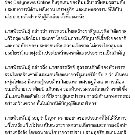
ช่อง Dailynews Online ถึงจุดเด่นของทีมบริหารที่ผสมผสานทั้ง
ประสบการณ์ด้านพลังงาน เศรษฐกิจ และเกษตรกรรม ที่ใช้เป็น
นโยบายหลักสำหรับสู้ศึกเลือกตั้งที่จะมาถึง
.
นายพีระพันธุ์ กล่าวว่า พรรครวมไทยสร้างชาติชูแนวคิด "เด็ดขาด
แก้วิกฤต พลิกโฉมประเทศ" โดยเน้นการแก้ปัญหาที่เรื้อรังของชาติ
และปากท้องของประชาชนด้วยความเด็ดขาด ไม่เกรงใจกลุ่มผล
ประโยชน์ และมุ่งเน้นประโยชน์ของชาติและประชาชนเป็นสำคัญ
.
นายพีระพันธุ์ กล่าวถึง นายอรรถวิชช์ สุวรรณภักดี รองหัวพรรค
รวมไทยสร้างชาติ และแคนดิเดตนายกรัฐมนตรีลำดับ 2 ว่า เป็นคน
หนุ่มไฟแรง มีความรู้รอบด้าน โดยเฉพาะเศรษฐกิจและการเมือง
ขณะที่นายนราพัฒน์ แก้วทอง รองหัวพรรครวมไทยสร้างชาติ ซึ่ง
เป็นแคนดิเดตลำดับ 3 ก็มีความรู้และประสบการณ์ด้านเกษตรกรรม
อย่างกว้างขวาง ทั้งในฝ่ายนิติบัญญัติและบริหาร
.
นายพีระพันธุ์ ระบุว่าปัญหาหลายอย่างของประเทศที่ไม่ได้รับการ
แก้ไขหรือแก้ไขไม่จบ เป็นเพราะขาดความเด็ดขาดและการลงมือทำ
อย่างจริงจัง โดยเฉพาะนโยบายการปราบปรามทุจริต สแกมเมอร์