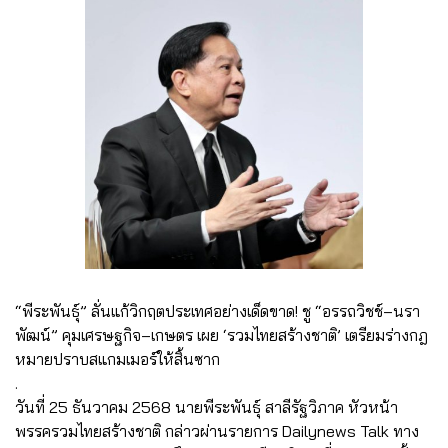
“พีระพันธุ์” ลั่นแก้วิกฤตประเทศอย่างเด็ดขาด! ชู “อรรถวิชช์–นรา
พัฒน์” คุมเศรษฐกิจ–เกษตร เผย ‘รวมไทยสร้างชาติ’ เตรียมร่างกฎ
หมายปราบสแกมเมอร์ให้สิ้นซาก
.
วันที่ 25 ธันวาคม 2568 นายพีระพันธุ์ สาลีรัฐวิภาค หัวหน้า
พรรครวมไทยสร้างชาติ กล่าวผ่านรายการ Dailynews Talk ทาง