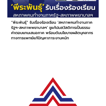
“พีระพันธุ์” รับเรื่องร้องเรียน ‘สหภาพคนทำงานภาค
รัฐฯ-สหภาพพยาบาลฯ’ ชูแก้ปมสวัสดิการเป็นธรรม
ค่าตอบแทนเสมอภาค พร้อมดันนโยบายผลิตบุคลากร
ทางการแพทย์แก้ปัญหาภาระงานหนัก