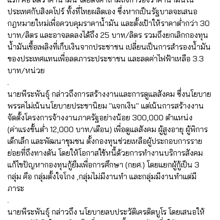
ประเทศกับสิงคโปร์ ทั้งที่ไทยผลิตเอง ซึ่งหากเป็นรัฐบาลจะเสนอ
กฎหมายใหม่เพื่อควบคุมราคาน้ำมัน และตั้งเป้าให้ราคาต่ำกว่า 30
บาท/ลิตร และอาจลดลงได้ถึง 25 บาท/ลิตร รวมถึงยกเลิกกองทุน
น้ำมันเชื้อเพลิงที่เก็บเงินจากประชาชน เปลี่ยนเป็นการสำรองน้ำมัน
ของประเทศแทนเพื่อลดภาระประชาชน และลดค่าไฟฟ้าเหลือ 3.3
บาท/หน่วย
.
นายพีระพันธุ์ กล่าวถึงการสร้างงานและการดูแลสังคม ซึ่งนโยบาย
พรรคไม่เน้นนโยบายประชานิยม "แจกเงิน" แต่เน้นการสร้างงาน
จัดตั้งโครงการจ้างงานภาครัฐอย่างน้อย 300,000 ตำแหน่ง
(ค่าแรงขั้นต่ำ 12,000 บาท/เดือน) เพื่อดูแลสังคม ผู้สูงอายุ ผู้พิการ
เด็กเล็ก และพัฒนาชุมชน ตั้งกองทุนช่วยเหลือผู้ประกอบการราย
ย่อยที่ถึงทางตัน โดยให้โอกาสใช้หนี้ด้วยการทำงานบริการสังคม
แก้ไขปัญหากองทุนกู้ยืมเพื่อการศึกษา (กยศ.) โดยแยกผู้กู้เป็น 3
กลุ่ม คือ กลุ่มตั้งใจโกง ,กลุ่มไม่มีงานทำ และกลุ่มมีงานทำแต่มี
ภาระ
.
นายพีระพันธุ์ กล่าวถึง นโยบายลบประวัติเครดิตบูโร โดยเสนอให้